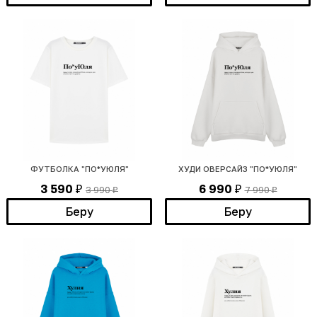
ФУТБОЛКА "ПО*УЮЛЯ"
ХУДИ ОВЕРСАЙЗ "ПО*УЮЛЯ"
3 590
6 990
3 990
7 990
₽
₽
₽
₽
Беру
Беру