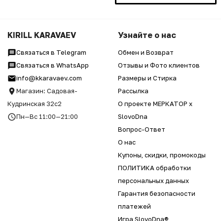
KIRILL KARAVAEV
Узнайте о нас
Связаться в Telegram
Обмен и Возврат
Связаться в WhatsApp
Отзывы и Фото клиентов
info@kkaravaev.com
Размеры и Стирка
Магазин: Садовая-
Рассылка
Кудринская 32с2
О проекте МЕРКАТОР x
Пн—Вс 11:00—21:00
SlovoDna
Вопрос-Ответ
О нас
Купоны, скидки, промокоды
ПОЛИТИКА обработки
персональных данных
Гарантия безопасности
платежей
Игра SlovoDna®