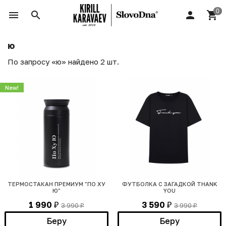
ю
По запросу «ю» найдено 2 шт.
New!
ТЕРМОСТАКАН ПРЕМИУМ "ПО ХУ
ФУТБОЛКА С ЗАГАДКОЙ THANK
Ю"
YOU
1 990
3 590
3 990
3 990
₽
₽
₽
₽
Беру
Беру