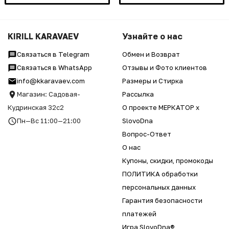
KIRILL KARAVAEV
Узнайте о нас
Связаться в Telegram
Обмен и Возврат
Связаться в WhatsApp
Отзывы и Фото клиентов
info@kkaravaev.com
Размеры и Стирка
Магазин: Садовая-
Рассылка
Кудринская 32с2
О проекте МЕРКАТОР x
Пн—Вс 11:00—21:00
SlovoDna
Вопрос-Ответ
О нас
Купоны, скидки, промокоды
ПОЛИТИКА обработки
персональных данных
Гарантия безопасности
платежей
Игра SlovoDna®