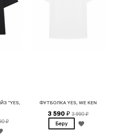
З "YES,
ФУТБОЛКА YES, WE KEN
3 590
3 990
₽
₽
990
₽
Беру