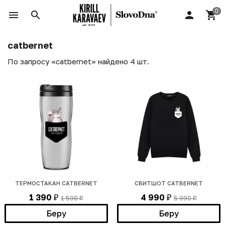
catbernet
По запросу «catbernet» найдено 4 шт.
ТЕРМОСТАКАН CATBERNET
СВИТШОТ CATBERNET
1 390
4 990
1 590
5 990
₽
₽
₽
₽
Беру
Беру