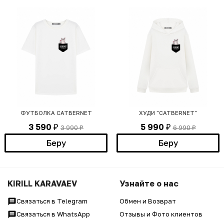
ФУТБОЛКА CATBERNET
ХУДИ "CATBERNET"
3 590
5 990
3 990
6 990
₽
₽
₽
₽
Беру
Беру
KIRILL KARAVAEV
Узнайте о нас
Связаться в Telegram
Обмен и Возврат
Связаться в WhatsApp
Отзывы и Фото клиентов