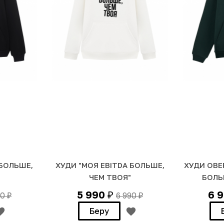
 БОЛЬШЕ,
ХУДИ "МОЯ EBITDA БОЛЬШЕ,
ХУДИ ОВЕ
ЧЕМ ТВОЯ"
БОЛЬ
5 990
6 
90
6 990
₽
₽
₽
Беру