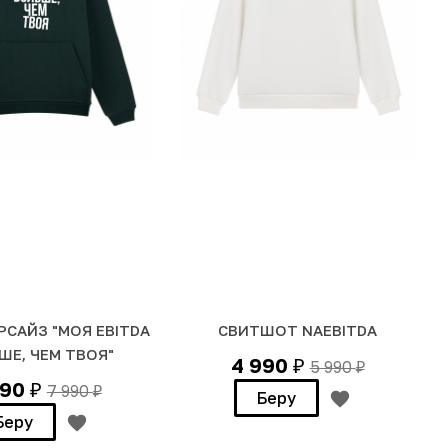
РСАЙЗ "МОЯ EBITDA
СВИТШОТ NAEBITDA
ШЕ, ЧЕМ ТВОЯ"
4 990
5 990
₽
₽
990
7 990
₽
₽
Беру
Беру