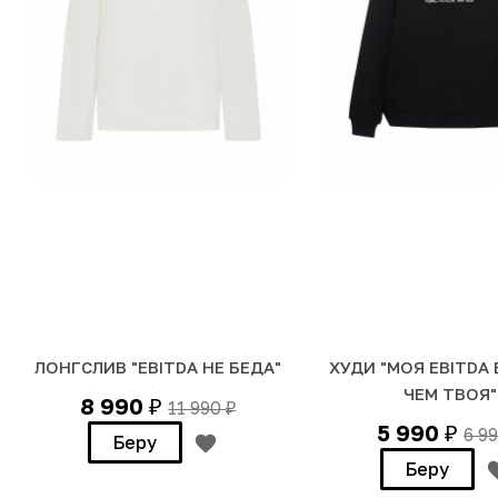
ЛОНГСЛИВ "EBITDA НЕ БЕДА"
ХУДИ "МОЯ EBITDA
ЧЕМ ТВОЯ"
8 990
11 990
₽
₽
5 990
6 9
₽
Беру
Беру