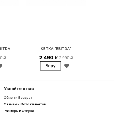
BITDA
КЕПКА "EBITDA"
2 490
90
2 990
₽
₽
₽
Беру
Узнайте о нас
Обмен и Возврат
Отзывы и Фото клиентов
Размеры и Стирка