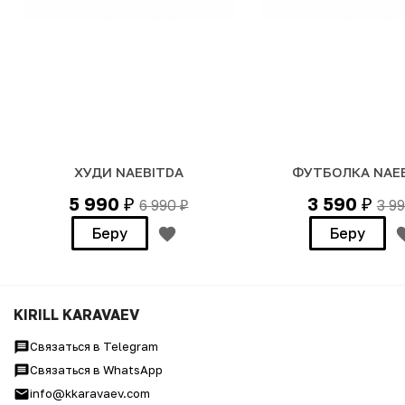
ХУДИ NAEBITDA
ФУТБОЛКА NAE
5 990
3 590
6 990
3 9
₽
₽
₽
Беру
Беру
KIRILL KARAVAEV
Связаться в Telegram
Связаться в WhatsApp
info@kkaravaev.com