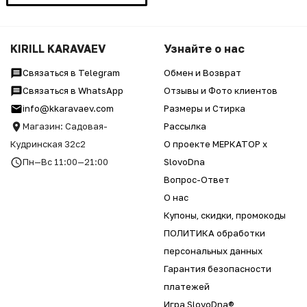
KIRILL KARAVAEV
Узнайте о нас
Связаться в Telegram
Обмен и Возврат
Связаться в WhatsApp
Отзывы и Фото клиентов
info@kkaravaev.com
Размеры и Стирка
Магазин: Садовая-
Рассылка
Кудринская 32с2
О проекте МЕРКАТОР x
Пн—Вс 11:00—21:00
SlovoDna
Вопрос-Ответ
О нас
Купоны, скидки, промокоды
ПОЛИТИКА обработки
персональных данных
Гарантия безопасности
платежей
Игра SlovoDna®