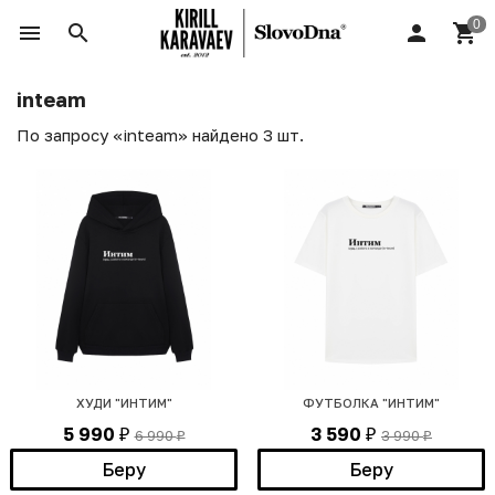
inteam
По запросу «inteam» найдено 3 шт.
ХУДИ "ИНТИМ"
ФУТБОЛКА "ИНТИМ"
5 990
3 590
6 990
3 990
₽
₽
₽
₽
Беру
Беру