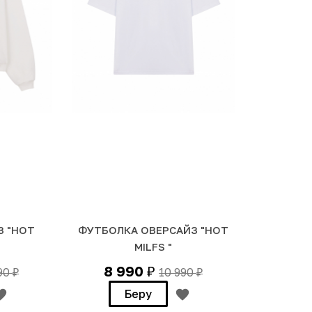
З "HOT
ФУТБОЛКА ОВЕРСАЙЗ "HOT
MILFS "
8 990
990
10 990
₽
₽
₽
Беру