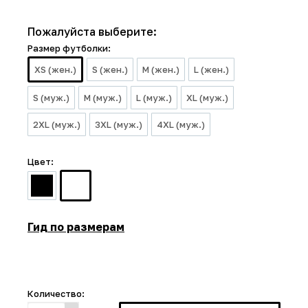
Пожалуйста выберите:
Размер футболки:
XS (жен.)
S (жен.)
M (жен.)
L (жен.)
S (муж.)
M (муж.)
L (муж.)
XL (муж.)
2XL (муж.)
3XL (муж.)
4XL (муж.)
Цвет:
Гид по размерам
Количество: