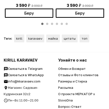
3 590
3 590
3 990
3 990
₽
₽
₽
₽
Беру
Беру
Теги:
kirill
karavaev
майка
цитаты
топ
KIRILL KARAVAEV
Узнайте о нас
Связаться в Telegram
Обмен и Возврат
Связаться в WhatsApp
Отзывы и Фото клиентов
info@kkaravaev.com
Размеры и Стирка
Магазин: Садовая-
Рассылка
Кудринская 32с2
О проекте МЕРКАТОР x
Пн—Вс 11:00—21:00
SlovoDna
Вопрос-Ответ