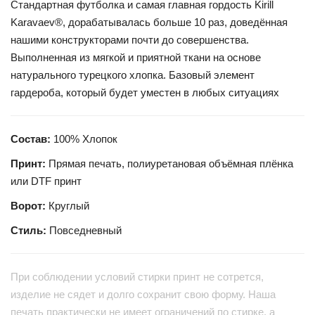
Стандартная футболка и самая главная гордость Kirill
Karavaev®, дорабатывалась больше 10 раз, доведённая
нашими конструкторами почти до совершенства.
Выполненная из мягкой и приятной ткани на основе
натурального турецкого хлопка. Базовый элемент
гардероба, который будет уместен в любых ситуациях
Состав:
100% Хлопок
Принт:
Прямая печать, полиуретановая объёмная плёнка
или DTF принт
Ворот:
Круглый
Стиль:
Повседневный
При соблюдении условий стирки принт не сотрется,
изделие не сядет и долго сохранит свою форму. Наша
печать практически не имеет ограничений по стирке, а