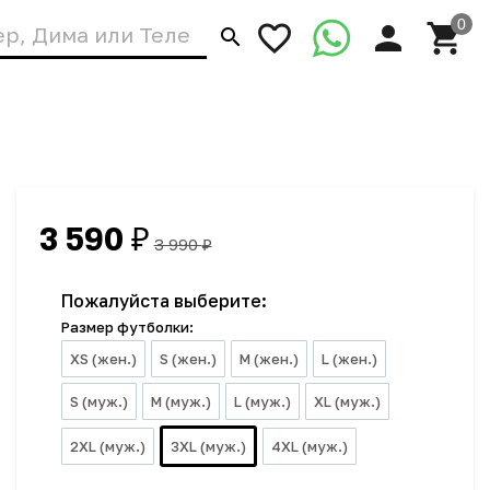
3 590
₽
3 990
₽
Пожалуйста выберите:
Размер футболки:
XS (жен.)
S (жен.)
M (жен.)
L (жен.)
S (муж.)
M (муж.)
L (муж.)
XL (муж.)
2XL (муж.)
3XL (муж.)
4XL (муж.)