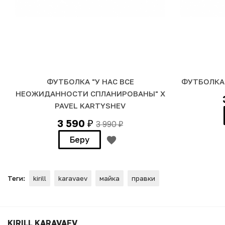
ФУТБОЛКА "У НАС ВСЕ
ФУТБОЛКА 
НЕОЖИДАННОСТИ СПЛАНИРОВАНЫ" Х
PAVEL KARTYSHEV
3 590
3 990
₽
₽
Беру
Теги:
kirill
karavaev
майка
правки
ФУТБОЛКА ДВУСТОРОННЯЯ 
KIRILL KARAVAEV