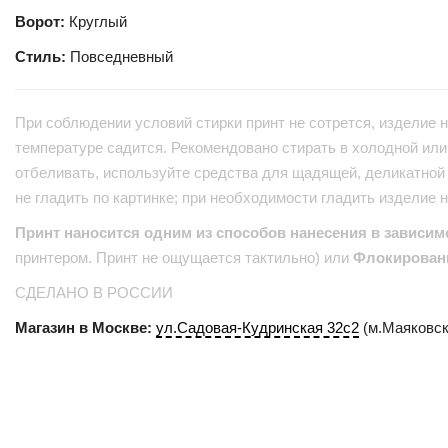
Ворот:
Круглый
Стиль:
Повседневный
При соблюдении условий стирки принт не сотрется, изделие н
температуре садится. Рекомендовано стирать в холодной или 
отбеливать, используйте средства для щадящей, деликатной 
не гладить по картинке; при необходимости гладить изделие 
Принт наносится одним из способов нанесения в зависим
принтером. Принт не ощущается тактильно) или
Флокирован
СДЕЛАНО В РОССИИ
Магазин в Москве:
ул.Садовая-Кудринская 32с2
(м.Маяковск