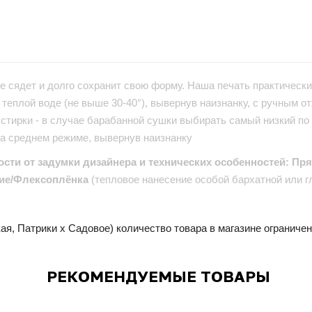
е сядет и долго сохранит свою форму. Наша печать практически 
теплой воде (не выше 30-40°), вывернув наизнанку, с ручным от
стирки - в случае барабанной сушки выбирать самый низкий по
на среднем режиме, вывернув наизнанку
ости от задумки дизайнера и технических особенностей: Пр
ие/Флексоплёнка
(тепловое нанесение особой бархатной или г
ая, Патрики x Садовое) количество товара в магазине ограниче
РЕКОМЕНДУЕМЫЕ ТОВАРЫ