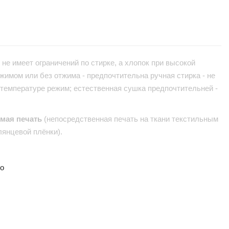
не имеет ограничений по стирке, а хлопок при высокой
жимом или без отжима - предпочтительна ручная стирка - не
 температуре режим; естественная сушка предпочтительней -
ямая печать
(непосредственная печать на ткани текстильным
лянцевой плёнки).
но