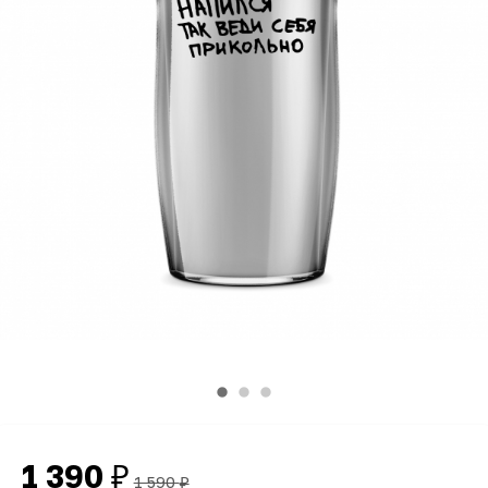
1 390
₽
1 590
₽