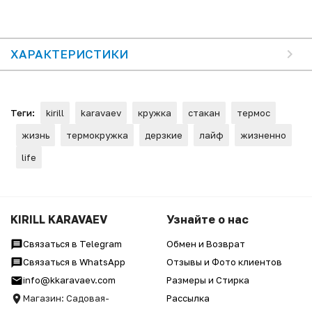
ХАРАКТЕРИСТИКИ
Теги:
kirill
karavaev
кружка
стакан
термос
жизнь
термокружка
дерзкие
лайф
жизненно
life
KIRILL KARAVAEV
Узнайте о нас
Связаться в Telegram
Обмен и Возврат
Связаться в WhatsApp
Отзывы и Фото клиентов
info@kkaravaev.com
Размеры и Стирка
Магазин: Садовая-
Рассылка