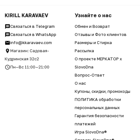
KIRILL KARAVAEV
Узнайте о нас
Связаться в Telegram
Обмен и Возврат
Связаться в WhatsApp
Отзывы и Фото клиентов
info@kkaravaev.com
Размеры и Стирка
Магазин: Садовая-
Рассылка
Кудринская 32с2
О проекте МЕРКАТОР x
Пн—Вс 11:00—21:00
SlovoDna
Вопрос-Ответ
О нас
Купоны, скидки, промокоды
ПОЛИТИКА обработки
персональных данных
Гарантия безопасности
платежей
Игра SlovoDna®