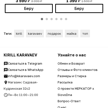
3 590
1 390
3 990
1 590
₽
₽
₽
₽
Беру
Беру
Теги:
kirill
karavaev
подарок
майка
топ
KIRILL KARAVAEV
Узнайте о нас
Связаться в Telegram
Обмен и Возврат
Связаться в WhatsApp
Отзывы и Фото клиентов
info@kkaravaev.com
Размеры и Стирка
Магазин: Садовая-
Рассылка
Кудринская 32с2
О проекте МЕРКАТОР x
Пн—Вс 11:00—21:00
SlovoDna
Вопрос-Ответ
О нас