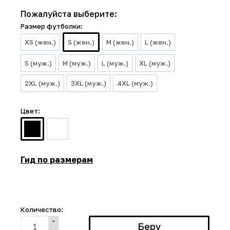
Пожалуйста выберите:
Размер футболки:
XS (жен.)
S (жен.)
M (жен.)
L (жен.)
S (муж.)
M (муж.)
L (муж.)
XL (муж.)
2XL (муж.)
3XL (муж.)
4XL (муж.)
Цвет:
Гид по размерам
Количество: