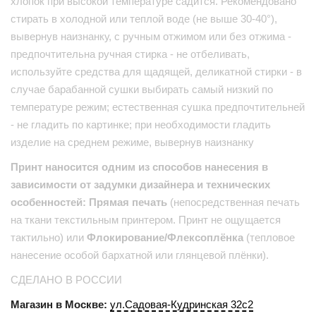
хлопок при высокой температуре садится. Рекомендовано
стирать в холодной или теплой воде (не выше 30-40°),
вывернув наизнанку, с ручным отжимом или без отжима -
предпочтительна ручная стирка - не отбеливать,
используйте средства для щадящей, деликатной стирки - в
случае барабанной сушки выбирать самый низкий по
температуре режим; естественная сушка предпочтительней
- не гладить по картинке; при необходимости гладить
изделие на среднем режиме, вывернув наизнанку
Принт наносится одним из способов нанесения в
зависимости от задумки дизайнера и технических
особенностей: Прямая печать
(непосредственная печать
на ткани текстильным принтером. Принт не ощущается
тактильно) или
Флокирование/Флексоплёнка
(тепловое
нанесение особой бархатной или глянцевой плёнки).
СДЕЛАНО В РОССИИ
Магазин в Москве:
ул.Садовая-Кудринская 32с2