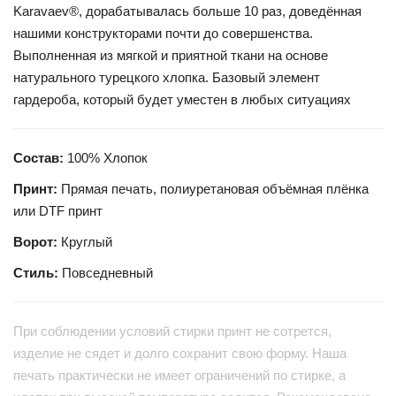
Karavaev®, дорабатывалась больше 10 раз, доведённая
нашими конструкторами почти до совершенства.
Выполненная из мягкой и приятной ткани на основе
натурального турецкого хлопка. Базовый элемент
гардероба, который будет уместен в любых ситуациях
Состав:
100% Хлопок
Принт:
Прямая печать, полиуретановая объёмная плёнка
или DTF принт
Ворот:
Круглый
Стиль:
Повседневный
При соблюдении условий стирки принт не сотрется,
изделие не сядет и долго сохранит свою форму. Наша
печать практически не имеет ограничений по стирке, а