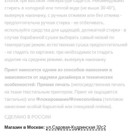
хлопок при высокой температуре садится. Рекомендовано
стирать в холодной или теплой воде (не выше 30-40°),
вывернув наизнанку, с ручным отжимом или без отжима -
предпочтительна ручная стирка - не отбеливать,
используйте средства для щадящей, деликатной стирки - в
случае барабанной сушки выбирать самый низкий по
температуре режим; естественная сушка предпочтительней
- не гладить по картинке; при необходимости гладить
изделие на среднем режиме, вывернув наизнанку
Принт наносится одним из способов нанесения в
зависимости от задумки дизайнера и технических
особенностей: Прямая печать
(непосредственная печать
на ткани текстильным принтером. Принт не ощущается
тактильно) или
Флокирование/Флексоплёнка
(тепловое
нанесение особой бархатной или глянцевой плёнки).
СДЕЛАНО В РОССИИ
Магазин в Москве:
ул.Садовая-Кудринская 32с2