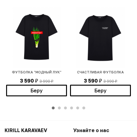
Е"
ФУТБОЛКА "МОДНЫЙ ЛУК"
СЧАСТЛИВАЯ ФУТБОЛКА
3 590
3 590
3 990
3 990
₽
₽
₽
₽
Беру
Беру
KIRILL KARAVAEV
Узнайте о нас