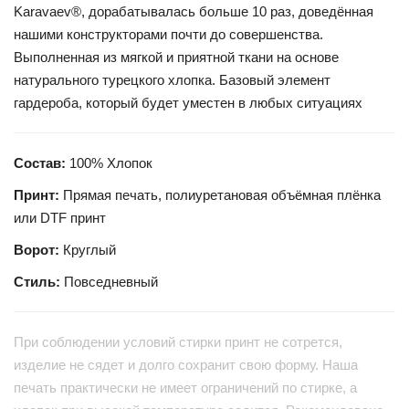
Karavaev®, дорабатывалась больше 10 раз, доведённая
нашими конструкторами почти до совершенства.
Выполненная из мягкой и приятной ткани на основе
натурального турецкого хлопка. Базовый элемент
гардероба, который будет уместен в любых ситуациях
Состав:
100% Хлопок
Принт:
Прямая печать, полиуретановая объёмная плёнка
или DTF принт
Ворот:
Круглый
Стиль:
Повседневный
При соблюдении условий стирки принт не сотрется,
изделие не сядет и долго сохранит свою форму. Наша
печать практически не имеет ограничений по стирке, а