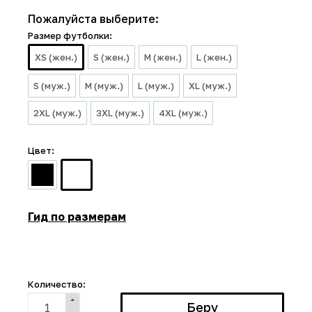
Пожалуйста выберите:
Размер футболки:
XS (жен.)
S (жен.)
M (жен.)
L (жен.)
S (муж.)
M (муж.)
L (муж.)
XL (муж.)
2XL (муж.)
3XL (муж.)
4XL (муж.)
Цвет:
Гид по размерам
Количество: