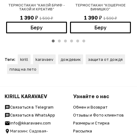
ТЕРМОСТАКАН "КАКОЙ БРИФ -
ТЕРМОСТАКАН "КОШЕРНОЕ
ТАКОЙ И КРЕАТИВ"
ВИНИШКО"
1 390
1 390
1 590
1 590
₽
₽
₽
₽
Беру
Беру
Теги:
kirill
karavaev
дождевик
защита от дождя
плащ на лето
KIRILL KARAVAEV
Узнайте о нас
Связаться в Telegram
Обмен и Возврат
Связаться в WhatsApp
Отзывы и Фото клиентов
info@kkaravaev.com
Размеры и Стирка
Магазин: Садовая-
Рассылка