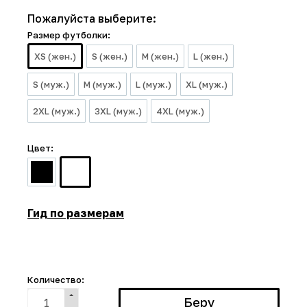
Пожалуйста выберите:
Размер футболки:
XS (жен.)
S (жен.)
M (жен.)
L (жен.)
S (муж.)
M (муж.)
L (муж.)
XL (муж.)
2XL (муж.)
3XL (муж.)
4XL (муж.)
Цвет:
Гид по размерам
Количество: