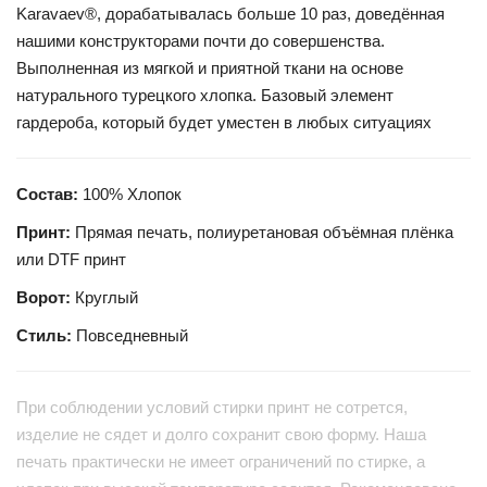
Karavaev®, дорабатывалась больше 10 раз, доведённая
нашими конструкторами почти до совершенства.
Выполненная из мягкой и приятной ткани на основе
натурального турецкого хлопка. Базовый элемент
гардероба, который будет уместен в любых ситуациях
Состав:
100% Хлопок
Принт:
Прямая печать, полиуретановая объёмная плёнка
или DTF принт
Ворот:
Круглый
Стиль:
Повседневный
При соблюдении условий стирки принт не сотрется,
изделие не сядет и долго сохранит свою форму. Наша
печать практически не имеет ограничений по стирке, а