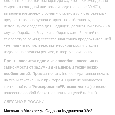
хлопок при высокой температуре садится. Рекомендовано
стирать в холодной или теплой воде (не выше 30-40°),
вывернув наизнанку, с ручным отжимом или без отжима -
предпочтительна ручная стирка - не отбеливать,
используйте средства для щадящей, деликатной стирки - в
случае барабанной сушки выбирать самый низкий по
температуре режим; естественная сушка предпочтительней
- не гладить по картинке; при необходимости гладить
изделие на среднем режиме, вывернув наизнанку
Принт наносится одним из способов нанесения в
зависимости от задумки дизайнера и технических
особенностей: Прямая печать
(непосредственная печать
на ткани текстильным принтером. Принт не ощущается
тактильно) или
Флокирование/Флексоплёнка
(тепловое
нанесение особой бархатной или глянцевой плёнки).
СДЕЛАНО В РОССИИ
Магазин в Москве:
ул.Садовая-Кудринская 32с2