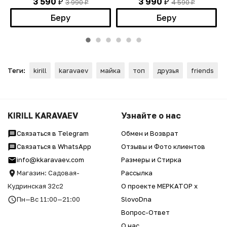
3 590
3 990
3 990
4 590
₽
₽
₽
₽
Беру
Беру
Теги:
kirill
karavaev
майка
топ
друзья
friends
KIRILL KARAVAEV
Узнайте о нас
Связаться в Telegram
Обмен и Возврат
Связаться в WhatsApp
Отзывы и Фото клиентов
info@kkaravaev.com
Размеры и Стирка
Магазин: Садовая-
Рассылка
Кудринская 32с2
О проекте МЕРКАТОР x
Пн—Вс 11:00—21:00
SlovoDna
Вопрос-Ответ
О нас