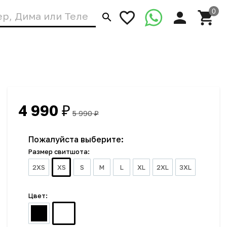
4 990
₽
5 990
₽
Пожалуйста выберите:
Размер свитшота:
2XS
XS
S
M
L
XL
2XL
3XL
Цвет: