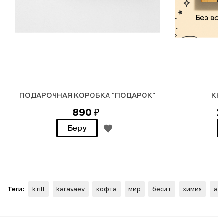
ПОДАРОЧНАЯ КОРОБКА "ПОДАРОК"
К
890
₽
Беру
Теги:
kirill
karavaev
кофта
мир
бесит
химия
а