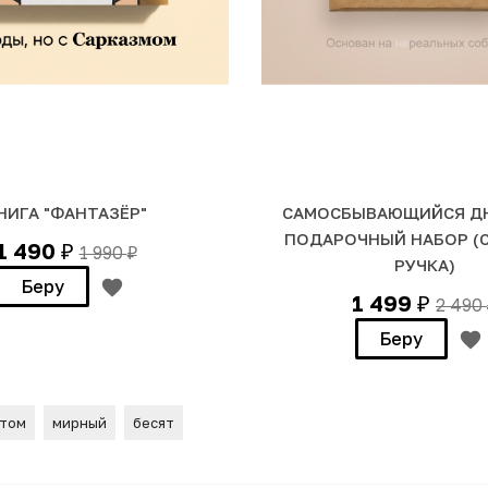
НИГА "ФАНТАЗЁР"
САМОСБЫВАЮЩИЙСЯ ДН
ПОДАРОЧНЫЙ НАБОР (
1 490
1 990
₽
₽
РУЧКА)
Беру
1 499
2 490
₽
Беру
том
мирный
бесят