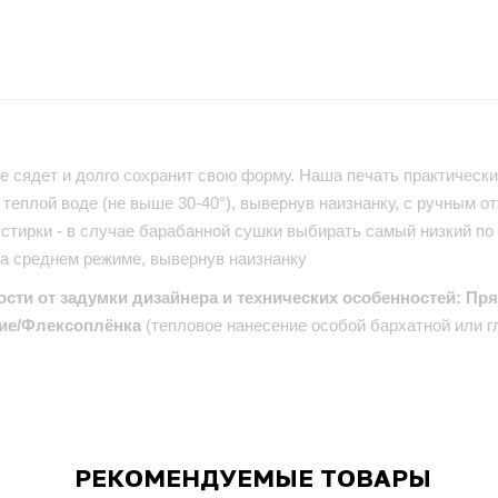
е сядет и долго сохранит свою форму. Наша печать практически 
теплой воде (не выше 30-40°), вывернув наизнанку, с ручным от
стирки - в случае барабанной сушки выбирать самый низкий по
на среднем режиме, вывернув наизнанку
ости от задумки дизайнера и технических особенностей: Пр
ие/Флексоплёнка
(тепловое нанесение особой бархатной или г
РЕКОМЕНДУЕМЫЕ ТОВАРЫ