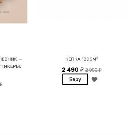
ЕВНИК —
КЕПКА "BDSM"
СТИКЕРЫ,
2 490
2 990
₽
₽
Беру
₽