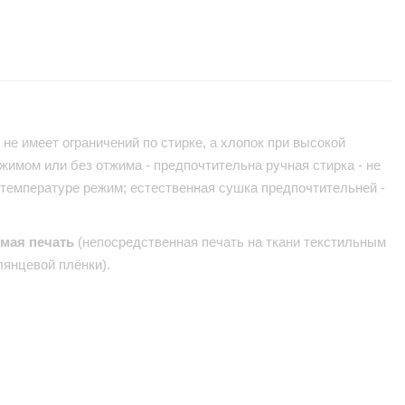
не имеет ограничений по стирке, а хлопок при высокой
жимом или без отжима - предпочтительна ручная стирка - не
 температуре режим; естественная сушка предпочтительней -
ямая печать
(непосредственная печать на ткани текстильным
лянцевой плёнки).