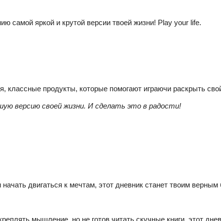
самой яркой и крутой версии твоей жизни! Play your life.
я, классные продукты, которые помогают играючи раскрыть сво
шую версию своей жизни. И сделать это в радости!
и начать двигаться к мечтам, этот дневник станет твоим верным
реплять мышление, но не готов читать скучные книги, этот днев