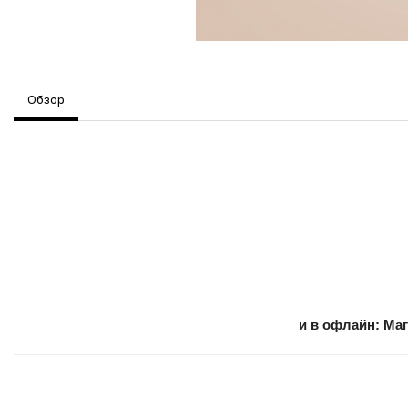
Обзор
и в офлайн:
Маг