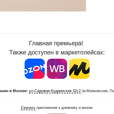
Главная премьера!
Также доступен в маркетплейсах:
азин в Москве:
ул.Садовая-Кудринская 32с2
(м.Маяковская, Па
Скачать
приложение к дневнику и жизни: