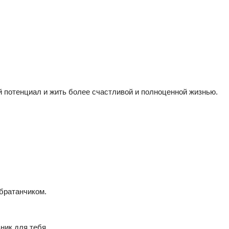
й потенциал и жить более счастливой и полноценной жизнью.
 братанчиком.
ник для тебя.