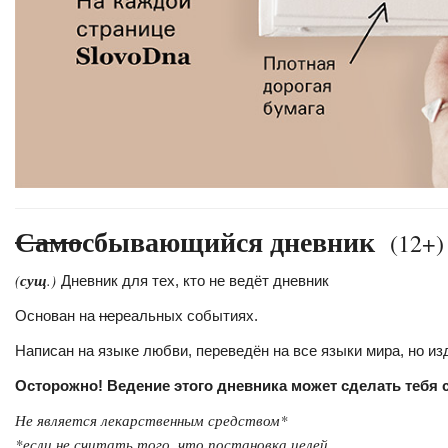
Само
сбывающийся дневник
(12+
(
сущ
.)
Дневник для тех, кто не ведёт дневник
Основан на
не
реальных событиях.
Написан на языке любви, переведён на все языки мира, но из
Осторожно! Ведение этого дневника может сделать тебя
Не является лекарственным средством*
*если не считать того, что постановка целей