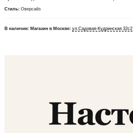
Стиль:
Оверсайз
В наличии:
Магазин в Москве:
ул.Садовая-Кудринская 32с2