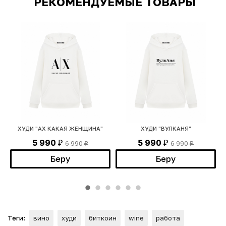
РЕКОМЕНДУЕМЫЕ ТОВАРЫ
ХУДИ "АХ КАКАЯ ЖЕНЩИНА"
ХУДИ "ВУЛКАНЯ"
5 990
5 990
6 990
6 990
₽
₽
₽
₽
Беру
Беру
Теги:
вино
худи
биткоин
wine
работа