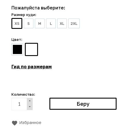
Пожалуйста выберите:
Размер худи:
XS
S
M
L
XL
2XL
Цвет:
Гид по размерам
Количество:
Избранное