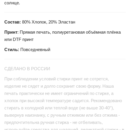
солнце.
Состав:
80% Хлопок, 20% Эластан
Принт
: Прямая печать, полиуретановая объёмная плёнка
или DTF принт
Стиль:
Повседневный
СДЕЛАНО В РОССИИ
При соблюдении условий стирки принт не сотрется,
изделие не сядет и долго сохранит свою форму. Наша
печать практически не имеет ограничений по стирке, а
хлопок при высокой температуре садится. Рекомендовано
стирать в холодной или теплой воде (не выше 30-40°),
вывернув наизнанку, с ручным отжимом или без отжима -
предпочтительна ручная стирка - не отбеливать,
используйте средства для щадящей, деликатной стирки - в