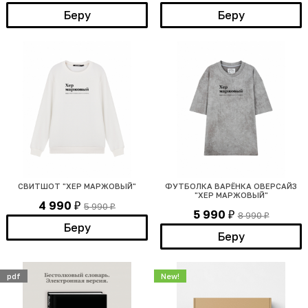
Беру
Беру
СВИТШОТ "ХЕР МАРЖОВЫЙ"
ФУТБОЛКА ВАРЁНКА ОВЕРСАЙЗ
"ХЕР МАРЖОВЫЙ"
4 990
5 990
₽
₽
5 990
8 990
₽
₽
Беру
Беру
pdf
New!