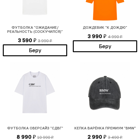
ФУТБОЛКА "ОЖИДАНИЕ/
ДОЖДЕВИК "К ДОЖДЮ"
РЕАЛЬНОСТЬ (СОСКУЧИЛСЯ)"
3 990
4 990
₽
₽
3 590
3 990
₽
₽
Беру
Беру
ФУТБОЛКА ОВЕРСАЙЗ "СДВГ"
КЕПКА ВАРЁНКА ПРЕМИУМ "BMW"
8 990
2 990
10 990
3 490
₽
₽
₽
₽