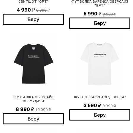
СВИТШОТ "GPT"
ФУТБОЛКА ВАРЁНКА ОВЕРСАЙЗ
"GPT"
4 990
5 990
₽
₽
5 990
8 990
₽
₽
Беру
Беру
ФУТБОЛКА ОВЕРСАЙЗ
ФУТБОЛКА "PEACE'ДЮЛЬКА"
"ВСЕМУДАЧИ"
3 590
3 990
₽
₽
8 990
10 990
₽
₽
Беру
Беру