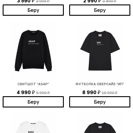
3 590
2 990
3 990
3 490
₽
₽
₽
₽
Беру
Беру
СВИТШОТ "ASAP"
ФУТБОЛКА ОВЕРСАЙЗ "ИП"
4 990
8 990
5 990
10 990
₽
₽
₽
₽
Беру
Беру