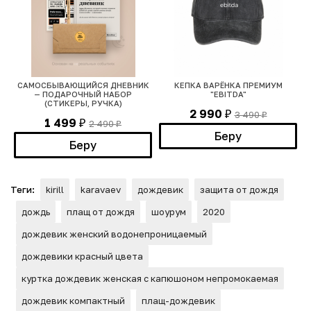
САМОСБЫВАЮЩИЙСЯ ДНЕВНИК
КЕПКА ВАРЁНКА ПРЕМИУМ
— ПОДАРОЧНЫЙ НАБОР
"EBITDA"
(СТИКЕРЫ, РУЧКА)
2 990
3 490
₽
₽
1 499
2 490
₽
₽
Беру
Беру
Теги:
kirill
karavaev
дождевик
защита от дождя
дождь
плащ от дождя
шоурум
2020
дождевик женский водонепроницаемый
дождевики красный цвета
куртка дождевик женская с капюшоном непромокаемая
дождевик компактный
плащ-дождевик