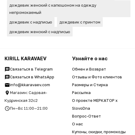
дождевик женский с капюшоном на одежду
непромокаемый
дождевик с надписью
дождевик с принтом
дождевик женский с надписью
KIRILL KARAVAEV
Узнайте о нас
Связаться в Telegram
Обмен и Возврат
Связаться в WhatsApp
Отзывы и Фото клиентов
info@kkaravaev.com
Размеры и Стирка
Магазин: Садовая-
Рассылка
Кудринская 32с2
О проекте МЕРКАТОР x
Пн—Вс 11:00—21:00
SlovoDna
Вопрос-Ответ
О нас
Купоны, скидки, промокоды