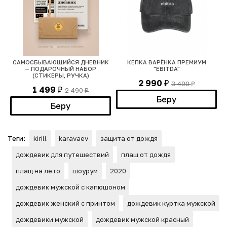
САМОСБЫВАЮЩИЙСЯ ДНЕВНИК
КЕПКА ВАРЁНКА ПРЕМИУМ
— ПОДАРОЧНЫЙ НАБОР
"EBITDA"
(СТИКЕРЫ, РУЧКА)
2 990
3 490
₽
₽
1 499
2 490
₽
₽
Беру
Беру
Теги:
kirill
karavaev
защита от дождя
дождевик для путешествий
плащ от дождя
плащ на лето
шоурум
2020
дождевик мужской с капюшоном
дождевик женский с принтом
дождевик куртка мужской
дождевики мужской
дождевик мужской красный