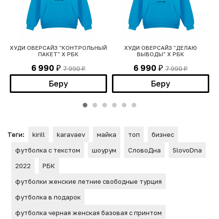
ХУДИ ОВЕРСАЙЗ "КОНТРОЛЬНЫЙ
ХУДИ ОВЕРСАЙЗ "ДЕЛАЮ
ПАКЕТ" Х РБК
ВЫВОДЫ" Х РБК
6 990
6 990
7 990
7 990
₽
₽
₽
₽
Беру
Беру
Теги:
kirill
karavaev
майка
топ
бизнес
футболка с текстом
шоурум
СловоДна
SlovoDna
2022
РБК
футболки женские летние свободные турция
футболка в подарок
футболка черная женская базовая с принтом