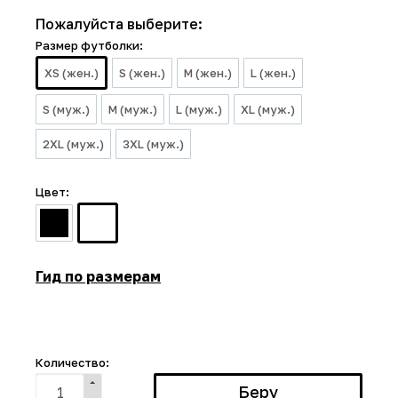
Пожалуйста выберите:
Размер футболки:
XS (жен.)
S (жен.)
M (жен.)
L (жен.)
S (муж.)
M (муж.)
L (муж.)
XL (муж.)
2XL (муж.)
3XL (муж.)
Цвет:
Гид по размерам
Количество: