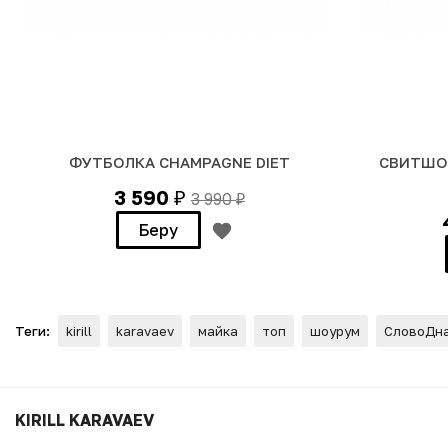
ФУТБОЛКА CHAMPAGNE DIET
СВИТШОТ
3 590
3 990
₽
₽
Беру
Теги:
kirill
karavaev
майка
топ
шоурум
СловоДн
ФУТБОЛКА "БЛИЗНЕЦЫ" (**
KIRILL KARAVAEV