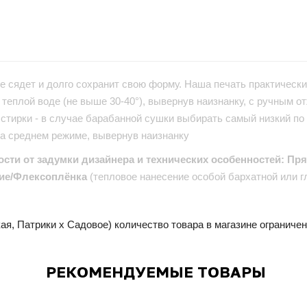
е сядет и долго сохранит свою форму. Наша печать практически 
теплой воде (не выше 30-40°), вывернув наизнанку, с ручным от
стирки - в случае барабанной сушки выбирать самый низкий по
на среднем режиме, вывернув наизнанку
ости от задумки дизайнера и технических особенностей: Пр
ие/Флексоплёнка
(тепловое нанесение особой бархатной или г
ая, Патрики x Садовое) количество товара в магазине ограниче
РЕКОМЕНДУЕМЫЕ ТОВАРЫ