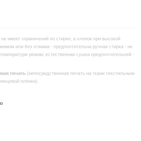
не имеет ограничений по стирке, а хлопок при высокой
жимом или без отжима - предпочтительна ручная стирка - не
 температуре режим; естественная сушка предпочтительней -
ямая печать
(непосредственная печать на ткани текстильным
лянцевой плёнки).
но