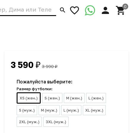
3 590
₽
3 990
₽
Пожалуйста выберите:
Размер футболки:
XS (жен.)
S (жен.)
M (жен.)
L (жен.)
S (муж.)
M (муж.)
L (муж.)
XL (муж.)
2XL (муж.)
3XL (муж.)