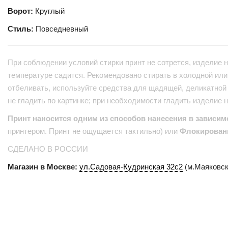
Ворот:
Круглый
Стиль:
Повседневный
При соблюдении условий стирки принт не сотрется, изделие н
температуре садится. Рекомендовано стирать в холодной или 
отбеливать, используйте средства для щадящей, деликатной 
не гладить по картинке; при необходимости гладить изделие 
Принт наносится одним из способов нанесения в зависим
принтером. Принт не ощущается тактильно) или
Флокирован
СДЕЛАНО В РОССИИ
Магазин в Москве:
ул.Садовая-Кудринская 32с2
(м.Маяковск