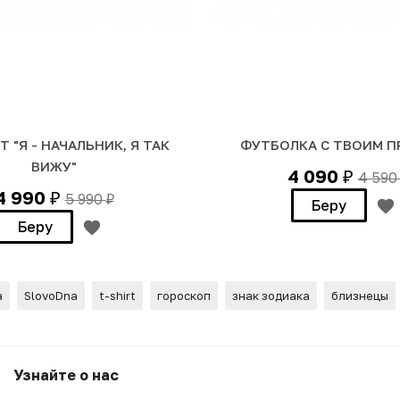
 "Я - НАЧАЛЬНИК, Я ТАК
ФУТБОЛКА С ТВОИМ 
ВИЖУ"
4 090
4 59
₽
4 990
5 990
₽
₽
Беру
Беру
а
SlovoDna
t-shirt
гороскоп
знак зодиака
близнецы
из*ецы)
Узнайте о нас