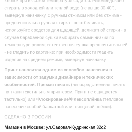
хлопок при высокой температуре садится. Рекомендовано
стирать в холодной или теплой воде (не выше 30-40°),
вывернув наизнанку, с ручным отжимом или без отжима -
предпочтительна ручная стирка - не отбеливать,
используйте средства для щадящей, деликатной стирки - в
случае барабанной сушки выбирать самый низкий по
температуре режим; естественная сушка предпочтительней
- не гладить по картинке; при необходимости гладить
изделие на среднем режиме, вывернув наизнанку
Принт наносится одним из способов нанесения в
зависимости от задумки дизайнера и технических
особенностей: Прямая печать
(непосредственная печать
на ткани текстильным принтером. Принт не ощущается
тактильно) или
Флокирование/Флексоплёнка
(тепловое
нанесение особой бархатной или глянцевой плёнки).
СДЕЛАНО В РОССИИ
Магазин в Москве:
ул.Садовая-Кудринская 32с2