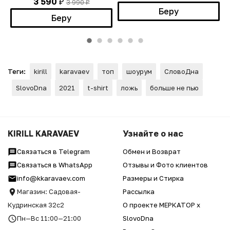
3 590
3 990
₽
₽
Беру
Беру
Теги:
kirill
karavaev
топ
шоурум
СловоДна
SlovoDna
2021
t-shirt
ложь
больше не пью
KIRILL KARAVAEV
Узнайте о нас
Связаться в Telegram
Обмен и Возврат
Связаться в WhatsApp
Отзывы и Фото клиентов
info@kkaravaev.com
Размеры и Стирка
Магазин: Садовая-
Рассылка
Кудринская 32с2
О проекте МЕРКАТОР x
Пн—Вс 11:00—21:00
SlovoDna