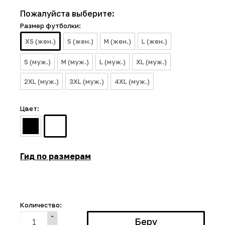
Пожалуйста выберите:
Размер футболки:
XS (жен.)
S (жен.)
M (жен.)
L (жен.)
S (муж.)
M (муж.)
L (муж.)
XL (муж.)
2XL (муж.)
3XL (муж.)
4XL (муж.)
Цвет:
Гид по размерам
Количество: