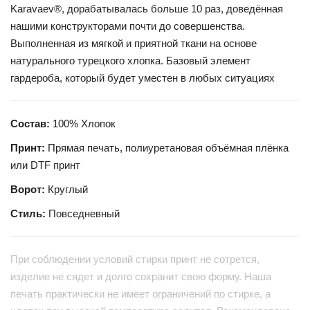
Karavaev®, дорабатывалась больше 10 раз, доведённая
нашими конструкторами почти до совершенства.
Выполненная из мягкой и приятной ткани на основе
натурального турецкого хлопка. Базовый элемент
гардероба, который будет уместен в любых ситуациях
Состав:
100% Хлопок
Принт:
Прямая печать, полиуретановая объёмная плёнка
или DTF принт
Ворот:
Круглый
Стиль:
Повседневный
При соблюдении условий стирки принт не сотрется,
изделие не сядет и долго сохранит свою форму. Наша
печать практически не имеет ограничений по стирке, а