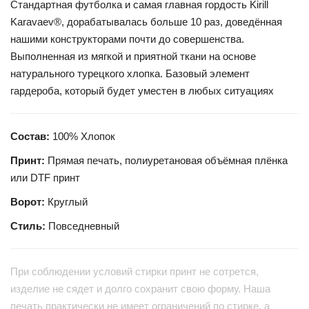
Стандартная футболка и самая главная гордость Kirill
Karavaev®, дорабатывалась больше 10 раз, доведённая
нашими конструкторами почти до совершенства.
Выполненная из мягкой и приятной ткани на основе
натурального турецкого хлопка. Базовый элемент
гардероба, который будет уместен в любых ситуациях
Состав:
100% Хлопок
Принт:
Прямая печать, полиуретановая объёмная плёнка
или DTF принт
Ворот:
Круглый
Стиль:
Повседневный
При соблюдении условий стирки принт не сотрется,
изделие не сядет и долго сохранит свою форму. Наша
печать практически не имеет ограничений по стирке, а