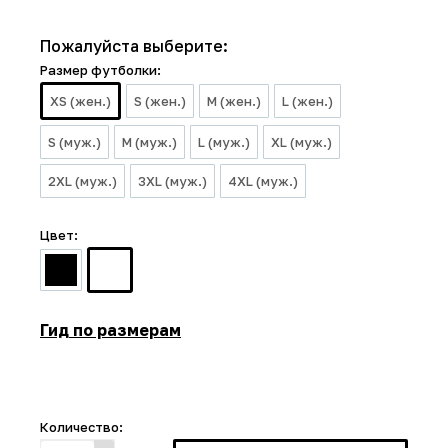
Пожалуйста выберите:
Размер футболки:
XS (жен.)
S (жен.)
M (жен.)
L (жен.)
S (муж.)
M (муж.)
L (муж.)
XL (муж.)
2XL (муж.)
3XL (муж.)
4XL (муж.)
Цвет:
Гид по размерам
Количество: