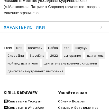
Магазин в Москве:
ул.Садовая-Кудринская 32с2
(м.Маяковская, Патрики x Садовое) количество товара в
магазине ограничено
ХАРАКТЕРИСТИКИ
Теги:
kirill
karavaev
майка
топ
шоурум
СловоДна
SlovoDna
2022
выгорание
двигатель
мой вид двигателя
двигатель внутреннего сгорания
двигатель внутреннего выгорания
KIRILL KARAVAEV
Узнайте о нас
Связаться в Telegram
Обмен и Возврат
Связаться в WhatsApp
Отзывы и Фото клиентов