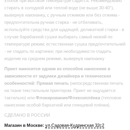
хлопок при высокой температуре садится. Рекомендовано
стирать в холодной или теплой воде (не выше 30-40°),
вывернув наизнанку, с ручным отжимом или без отжима -
предпочтительна ручная стирка - не отбеливать,
используйте средства для щадящей, деликатной стирки - в
случае барабанной сушки выбирать самый низкий по
температуре режим; естественная сушка предпочтительней
- не гладить по картинке; при необходимости гладить
изделие на среднем режиме, вывернув наизнанку
Принт наносится одним из способов нанесения в
зависимости от задумки дизайнера и технических
особенностей: Прямая печать
(непосредственная печать
на ткани текстильным принтером. Принт не ощущается
тактильно) или
Флокирование/Флексоплёнка
(тепловое
нанесение особой бархатной или глянцевой плёнки).
СДЕЛАНО В РОССИИ
Магазин в Москве:
ул.Садовая-Кудринская 32с2