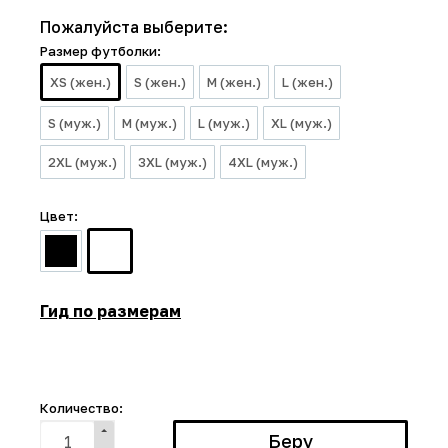
Пожалуйста выберите:
Размер футболки:
XS (жен.)
S (жен.)
M (жен.)
L (жен.)
S (муж.)
M (муж.)
L (муж.)
XL (муж.)
2XL (муж.)
3XL (муж.)
4XL (муж.)
Цвет:
Гид по размерам
Количество: