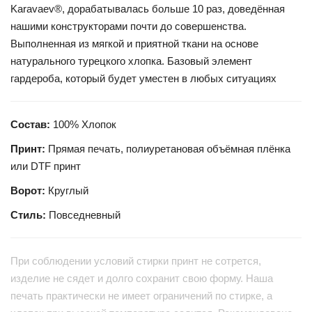
Karavaev®, дорабатывалась больше 10 раз, доведённая
нашими конструкторами почти до совершенства.
Выполненная из мягкой и приятной ткани на основе
натурального турецкого хлопка. Базовый элемент
гардероба, который будет уместен в любых ситуациях
Состав:
100% Хлопок
Принт:
Прямая печать, полиуретановая объёмная плёнка
или DTF принт
Ворот:
Круглый
Стиль:
Повседневный
При соблюдении условий стирки принт не сотрется,
изделие не сядет и долго сохранит свою форму. Наша
печать практически не имеет ограничений по стирке, а