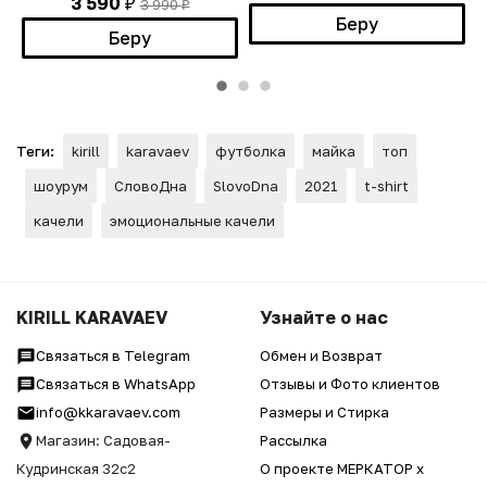
3 590
3 990
₽
₽
Беру
Беру
Теги:
kirill
karavaev
футболка
майка
топ
шоурум
СловоДна
SlovoDna
2021
t-shirt
качели
эмоциональные качели
KIRILL KARAVAEV
Узнайте о нас
Связаться в Telegram
Обмен и Возврат
Связаться в WhatsApp
Отзывы и Фото клиентов
info@kkaravaev.com
Размеры и Стирка
Магазин: Садовая-
Рассылка
Кудринская 32с2
О проекте МЕРКАТОР x