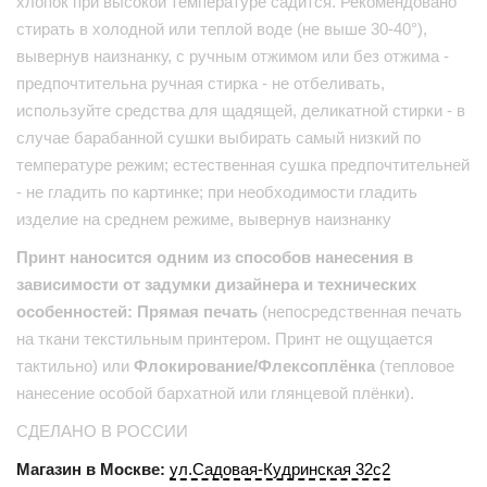
хлопок при высокой температуре садится. Рекомендовано
стирать в холодной или теплой воде (не выше 30-40°),
вывернув наизнанку, с ручным отжимом или без отжима -
предпочтительна ручная стирка - не отбеливать,
используйте средства для щадящей, деликатной стирки - в
случае барабанной сушки выбирать самый низкий по
температуре режим; естественная сушка предпочтительней
- не гладить по картинке; при необходимости гладить
изделие на среднем режиме, вывернув наизнанку
Принт наносится одним из способов нанесения в
зависимости от задумки дизайнера и технических
особенностей: Прямая печать
(непосредственная печать
на ткани текстильным принтером. Принт не ощущается
тактильно) или
Флокирование/Флексоплёнка
(тепловое
нанесение особой бархатной или глянцевой плёнки).
СДЕЛАНО В РОССИИ
Магазин в Москве:
ул.Садовая-Кудринская 32с2