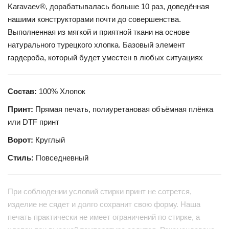
Karavaev®, дорабатывалась больше 10 раз, доведённая
нашими конструкторами почти до совершенства.
Выполненная из мягкой и приятной ткани на основе
натурального турецкого хлопка. Базовый элемент
гардероба, который будет уместен в любых ситуациях
Состав:
100% Хлопок
Принт:
Прямая печать, полиуретановая объёмная плёнка
или DTF принт
Ворот:
Круглый
Стиль:
Повседневный
При соблюдении условий стирки принт не сотрется,
изделие не сядет и долго сохранит свою форму. Наша
печать практически не имеет ограничений по стирке, а