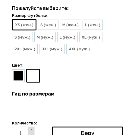
Пожалуйста выберите:
Размер футболки:
XS (жен.)
S (жен.)
M (жен.)
L (жен.)
S (муж.)
M (муж.)
L (муж.)
XL (муж.)
2XL (муж.)
3XL (муж.)
4XL (муж.)
Цвет:
Гид по размерам
Количество: