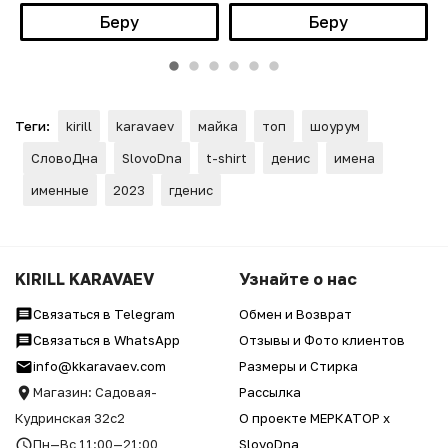
Беру
Беру
Теги:
kirill
karavaev
майка
топ
шоурум
СловоДна
SlovoDna
t-shirt
денис
имена
именные
2023
гденис
KIRILL KARAVAEV
Узнайте о нас
Связаться в Telegram
Обмен и Возврат
Связаться в WhatsApp
Отзывы и Фото клиентов
info@kkaravaev.com
Размеры и Стирка
Магазин: Садовая-
Рассылка
Кудринская 32с2
О проекте МЕРКАТОР x
Пн—Вс 11:00—21:00
SlovoDna