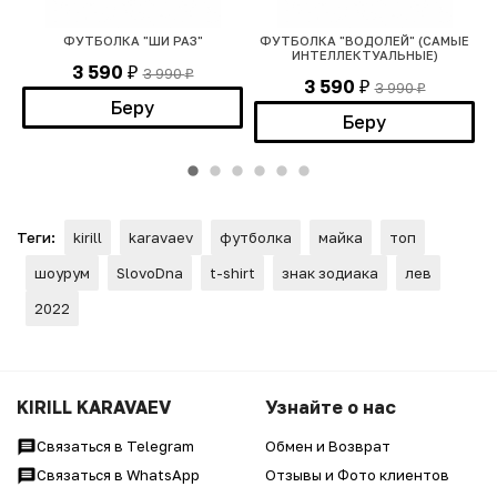
,
ФУТБОЛКА "ШИ РАЗ"
ФУТБОЛКА "ВОДОЛЕЙ" (САМЫЕ
ИНТЕЛЛЕКТУАЛЬНЫЕ)
3 590
3 990
₽
₽
3 590
3 990
₽
₽
Беру
Беру
Теги:
kirill
karavaev
футболка
майка
топ
шоурум
SlovoDna
t-shirt
знак зодиака
лев
2022
KIRILL KARAVAEV
Узнайте о нас
Связаться в Telegram
Обмен и Возврат
Связаться в WhatsApp
Отзывы и Фото клиентов