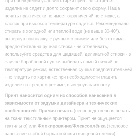
При соблюдении условий стирки принт не сотрется,
изделие не сядет и долго сохранит свою форму. Наша
печать практически не имеет ограничений по стирке, а
хлопок при высокой температуре садится. Рекомендовано
стирать в холодной или теплой воде (не выше 30-40°),
вывернув наизнанку, с ручным отжимом или без отжима -
предпочтительна ручная стирка - не отбеливать,
используйте средства для щадящей, деликатной стирки - в
случае барабанной сушки выбирать самый низкий по
температуре режим; естественная сушка предпочтительней
- не гладить по картинке; при необходимости гладить
изделие на среднем режиме, вывернув наизнанку
Принт наносится одним из способов нанесения в
зависимости от задумки дизайнера и технических
особенностей: Прямая печать
(непосредственная печать
на ткани текстильным принтером. Принт не ощущается
тактильно) или
Флокирование/Флексоплёнка
(тепловое
нанесение особой бархатной или глянцевой плёнки).