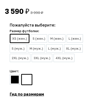
3 590
₽
3 990
₽
Пожалуйста выберите:
Размер футболки:
XS (жен.)
S (жен.)
M (жен.)
L (жен.)
S (муж.)
M (муж.)
L (муж.)
XL (муж.)
2XL (муж.)
3XL (муж.)
4XL (муж.)
Цвет:
Гид по размерам