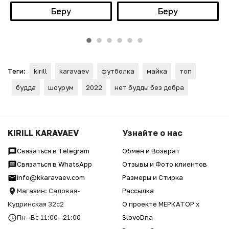
Беру
Беру
Теги:
kirill
karavaev
футболка
майка
топ
будда
шоурум
2022
нет будды без добра
KIRILL KARAVAEV
Узнайте о нас
Связаться в Telegram
Обмен и Возврат
Связаться в WhatsApp
Отзывы и Фото клиентов
info@kkaravaev.com
Размеры и Стирка
Магазин: Садовая-
Рассылка
Кудринская 32с2
О проекте МЕРКАТОР x
Пн—Вс 11:00—21:00
SlovoDna