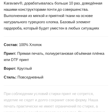
Karavaev®, дорабатывалась больше 10 раз, доведённая
нашими конструкторами почти до совершенства.
Выполненная из мягкой и приятной ткани на основе
натурального турецкого хлопка. Базовый элемент
гардероба, который будет уместен в любых ситуациях
Состав:
100% Хлопок
Принт:
Прямая печать, полиуретановая объёмная плёнка
или DTF принт
Ворот:
Круглый
Стиль:
Повседневный
При соблюдении условий стирки принт не сотрется,
изделие не сядет и долго сохранит свою форму. Наша
печать практически не имеет ограничений по стирке, а