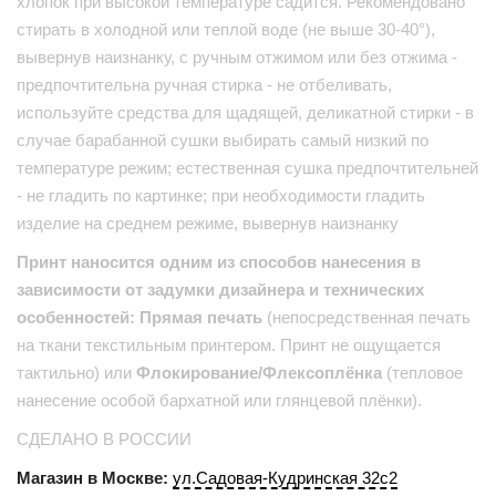
хлопок при высокой температуре садится. Рекомендовано
стирать в холодной или теплой воде (не выше 30-40°),
вывернув наизнанку, с ручным отжимом или без отжима -
предпочтительна ручная стирка - не отбеливать,
используйте средства для щадящей, деликатной стирки - в
случае барабанной сушки выбирать самый низкий по
температуре режим; естественная сушка предпочтительней
- не гладить по картинке; при необходимости гладить
изделие на среднем режиме, вывернув наизнанку
Принт наносится одним из способов нанесения в
зависимости от задумки дизайнера и технических
особенностей: Прямая печать
(непосредственная печать
на ткани текстильным принтером. Принт не ощущается
тактильно) или
Флокирование/Флексоплёнка
(тепловое
нанесение особой бархатной или глянцевой плёнки).
СДЕЛАНО В РОССИИ
Магазин в Москве:
ул.Садовая-Кудринская 32с2