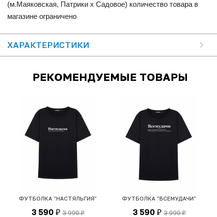
(м.Маяковская, Патрики x Садовое) количество товара в
магазине ограничено
ХАРАКТЕРИСТИКИ
РЕКОМЕНДУЕМЫЕ ТОВАРЫ
ФУТБОЛКА "НАСТЯЛЬГИЯ"
ФУТБОЛКА "ВСЕМУДАЧИ"
Ф
3 590
3 590
3 990
3 990
₽
₽
₽
₽