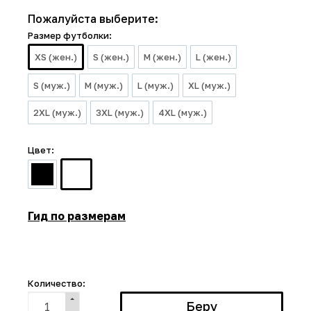
Пожалуйста выберите:
Размер футболки:
XS (жен.)
S (жен.)
M (жен.)
L (жен.)
S (муж.)
M (муж.)
L (муж.)
XL (муж.)
2XL (муж.)
3XL (муж.)
4XL (муж.)
Цвет:
Гид по размерам
Количество: