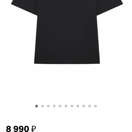
8 990
₽