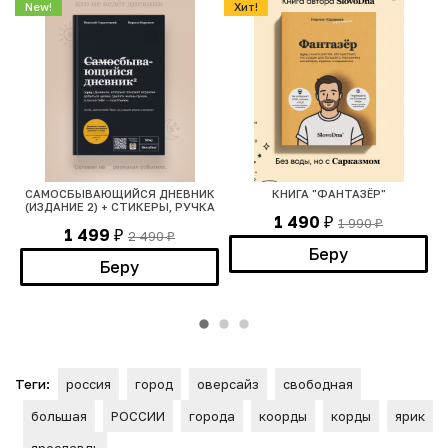
New!
Хит!
САМОСБЫВАЮЩИЙСЯ ДНЕВНИК
КНИГА "ФАНТАЗЁР"
(ИЗДАНИЕ 2) + СТИКЕРЫ, РУЧКА
1 490
1 990
₽
₽
1 499
2 490
₽
₽
Беру
Беру
Теги:
россия
город
оверсайз
свободная
большая
РОССИИ
города
коорды
корды
ярик
ярославль