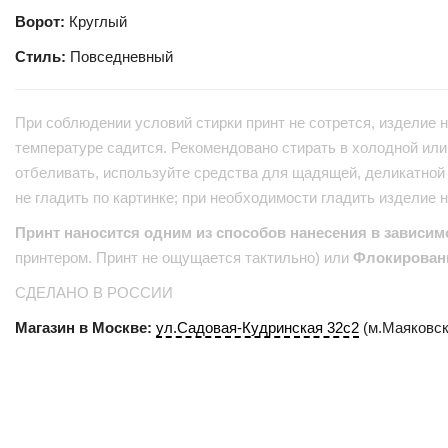
Ворот:
Круглый
Стиль:
Повседневный
При соблюдении условий стирки принт не сотрется, изделие н
температуре садится. Рекомендовано стирать в холодной или 
отбеливать, используйте средства для щадящей, деликатной 
не гладить по картинке; при необходимости гладить изделие 
Принт наносится одним из способов нанесения в зависим
принтером. Принт не ощущается тактильно) или
Флокирован
СДЕЛАНО В РОССИИ
Магазин в Москве:
ул.Садовая-Кудринская 32с2
(м.Маяковск