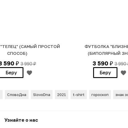
"ТЕЛЕЦ" (САМЫЙ ПРОСТОЙ
ФУТБОЛКА "БЛИЗН
СПОСОБ)
(БИПОЛЯРНЫЙ ЗН
3 590
3 590
3 990
3 990
₽
₽
₽
Беру
Беру
м
СловоДна
SlovoDna
2021
t-shirt
гороскоп
знак з
умает)
Узнайте о нас