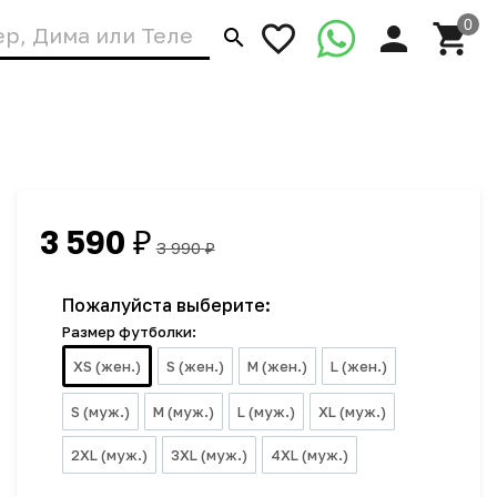
3 590
₽
3 990
₽
Пожалуйста выберите:
Размер футболки:
XS (жен.)
S (жен.)
M (жен.)
L (жен.)
S (муж.)
M (муж.)
L (муж.)
XL (муж.)
2XL (муж.)
3XL (муж.)
4XL (муж.)