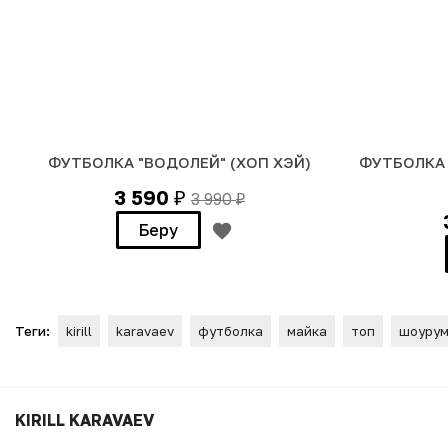
ФУТБОЛКА "ВОДОЛЕЙ" (ХОП ХЭЙ)
ФУТБОЛКА 
3 590
3 990
₽
₽
Беру
Теги:
kirill
karavaev
футболка
майка
топ
шоуру
ФУТБОЛКА "РАК" (тот, кто д
KIRILL KARAVAEV