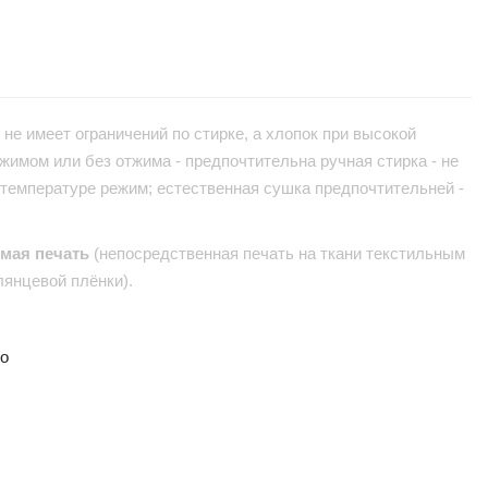
не имеет ограничений по стирке, а хлопок при высокой
жимом или без отжима - предпочтительна ручная стирка - не
 температуре режим; естественная сушка предпочтительней -
ямая печать
(непосредственная печать на ткани текстильным
лянцевой плёнки).
но