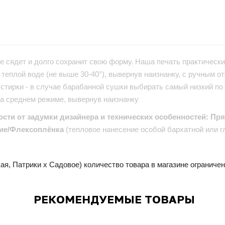
е сядет и долго сохранит свою форму. Наша печать практически 
теплой воде (не выше 30-40°), вывернув наизнанку, с ручным от
стирки - в случае барабанной сушки выбирать самый низкий по
на среднем режиме, вывернув наизнанку
ости от задумки дизайнера и технических особенностей: Пр
ие/Флексоплёнка
(тепловое нанесение особой бархатной или г
ая, Патрики x Садовое) количество товара в магазине ограниче
РЕКОМЕНДУЕМЫЕ ТОВАРЫ