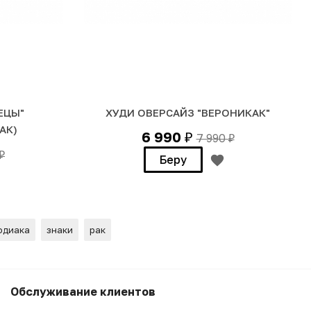
ЕЦЫ"
ХУДИ ОВЕРСАЙЗ "ВЕРОНИКАК"
АК)
6 990
7 990
₽
₽
₽
Беру
одиака
знаки
рак
3 990
₽
Беру
Обслуживание клиентов
3 590
₽