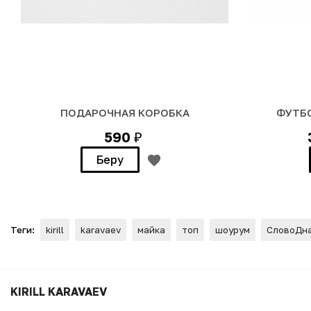
ПОДАРОЧНАЯ КОРОБКА
ФУТБО
590
₽
Беру
Теги:
kirill
karavaev
майка
топ
шоурум
СловоДн
ФУТБОЛКА "РЫБЫ" (послать
KIRILL KARAVAEV