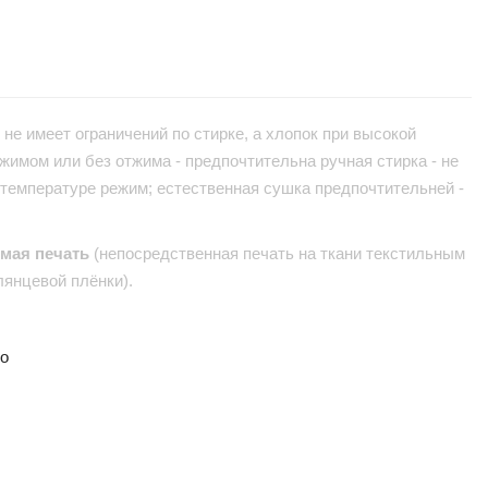
не имеет ограничений по стирке, а хлопок при высокой
жимом или без отжима - предпочтительна ручная стирка - не
 температуре режим; естественная сушка предпочтительней -
ямая печать
(непосредственная печать на ткани текстильным
лянцевой плёнки).
но