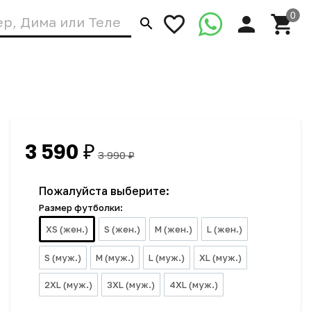
3 590
₽
3 990
₽
Пожалуйста выберите:
Размер футболки:
XS (жен.)
S (жен.)
M (жен.)
L (жен.)
S (муж.)
M (муж.)
L (муж.)
XL (муж.)
2XL (муж.)
3XL (муж.)
4XL (муж.)