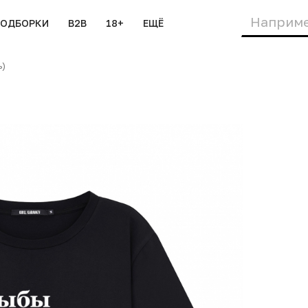
ПОДБОРКИ
B2B
18+
ЕЩЁ
ь)