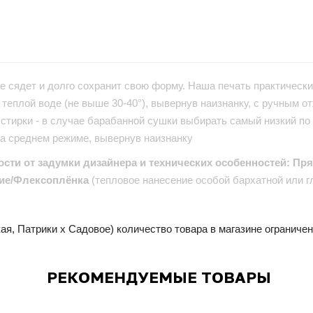
е сядет и долго сохранит свою форму. Наша печать практически 
теплой воде (не выше 30-40°), вывернув наизнанку, с ручным от
стирки - в случае барабанной сушки выбирать самый низкий по
на среднем режиме, вывернув наизнанку
ости от задумки дизайнера и технических особенностей: Пр
ие/Флексоплёнка
(тепловое нанесение особой бархатной или г
ая, Патрики x Садовое) количество товара в магазине ограниче
РЕКОМЕНДУЕМЫЕ ТОВАРЫ