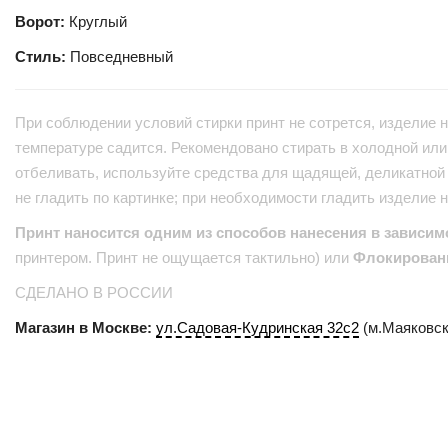
Ворот:
Круглый
Стиль:
Повседневный
При соблюдении условий стирки принт не сотрется, изделие н
температуре садится. Рекомендовано стирать в холодной или 
отбеливать, используйте средства для щадящей, деликатной 
не гладить по картинке; при необходимости гладить изделие 
Принт наносится одним из способов нанесения в зависим
принтером. Принт не ощущается тактильно) или
Флокирован
СДЕЛАНО В РОССИИ
Магазин в Москве:
ул.Садовая-Кудринская 32с2
(м.Маяковск