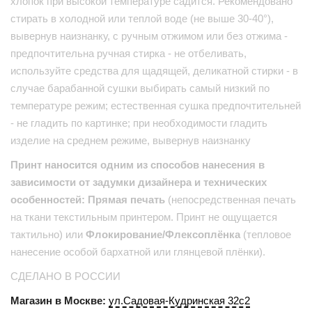
хлопок при высокой температуре садится. Рекомендовано
стирать в холодной или теплой воде (не выше 30-40°),
вывернув наизнанку, с ручным отжимом или без отжима -
предпочтительна ручная стирка - не отбеливать,
используйте средства для щадящей, деликатной стирки - в
случае барабанной сушки выбирать самый низкий по
температуре режим; естественная сушка предпочтительней
- не гладить по картинке; при необходимости гладить
изделие на среднем режиме, вывернув наизнанку
Принт наносится одним из способов нанесения в
зависимости от задумки дизайнера и технических
особенностей: Прямая печать
(непосредственная печать
на ткани текстильным принтером. Принт не ощущается
тактильно) или
Флокирование/Флексоплёнка
(тепловое
нанесение особой бархатной или глянцевой плёнки).
СДЕЛАНО В РОССИИ
Магазин в Москве:
ул.Садовая-Кудринская 32с2