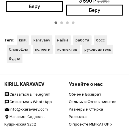
3 590
3 990
₽
₽
Беру
Беру
Теги:
kirill
karavaev
майка
работа
босс
СловоДна
коллеги
коллектив
руководитель
будни
KIRILL KARAVAEV
Узнайте о нас
Связаться в Telegram
Обмен и Возврат
Связаться в WhatsApp
Отзывы и Фото клиентов
info@kkaravaev.com
Размеры и Стирка
Магазин: Садовая-
Рассылка
Кудринская 32с2
О проекте МЕРКАТОР x