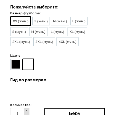
Пожалуйста выберите:
Размер футболки:
XS (жен.)
S (жен.)
M (жен.)
L (жен.)
S (муж.)
M (муж.)
L (муж.)
XL (муж.)
2XL (муж.)
3XL (муж.)
4XL (муж.)
Цвет:
Гид по размерам
Количество: