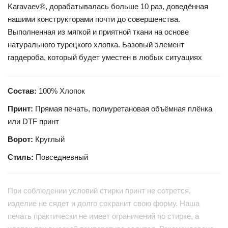
Karavaev®, дорабатывалась больше 10 раз, доведённая
нашими конструкторами почти до совершенства.
Выполненная из мягкой и приятной ткани на основе
натурального турецкого хлопка. Базовый элемент
гардероба, который будет уместен в любых ситуациях
Состав:
100% Хлопок
Принт:
Прямая печать, полиуретановая объёмная плёнка
или DTF принт
Ворот:
Круглый
Стиль:
Повседневный
При соблюдении условий стирки принт не сотрется,
изделие не сядет и долго сохранит свою форму. Наша
печать практически не имеет ограничений по стирке, а