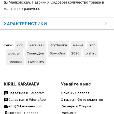
(м.Маяковская, Патрики x Садовое) количество товара в
магазине ограничено
ХАРАКТЕРИСТИКИ
Теги:
kirill
karavaev
футболка
майка
топ
шоурум
СловоДна
SlovoDna
2020
t-shirt
терпила
принятие
KIRILL KARAVAEV
Узнайте о нас
Связаться в Telegram
Обмен и Возврат
Связаться в WhatsApp
Отзывы и Фото клиентов
info@kkaravaev.com
Размеры и Стирка
Магазин: Садовая-
Рассылка