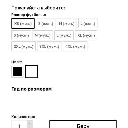
Пожалуйста выберите:
Размер футболки:
XS (жен.)
S (жен.)
M (жен.)
L (жен.)
S (муж.)
M (муж.)
L (муж.)
XL (муж.)
2XL (муж.)
3XL (муж.)
4XL (муж.)
Цвет:
Гид по размерам
Количество: