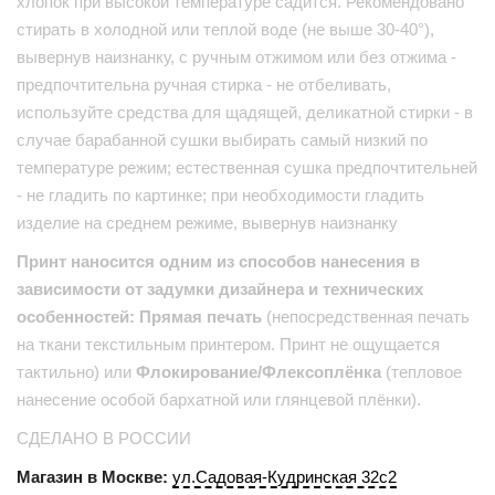
хлопок при высокой температуре садится. Рекомендовано
стирать в холодной или теплой воде (не выше 30-40°),
вывернув наизнанку, с ручным отжимом или без отжима -
предпочтительна ручная стирка - не отбеливать,
используйте средства для щадящей, деликатной стирки - в
случае барабанной сушки выбирать самый низкий по
температуре режим; естественная сушка предпочтительней
- не гладить по картинке; при необходимости гладить
изделие на среднем режиме, вывернув наизнанку
Принт наносится одним из способов нанесения в
зависимости от задумки дизайнера и технических
особенностей: Прямая печать
(непосредственная печать
на ткани текстильным принтером. Принт не ощущается
тактильно) или
Флокирование/Флексоплёнка
(тепловое
нанесение особой бархатной или глянцевой плёнки).
СДЕЛАНО В РОССИИ
Магазин в Москве:
ул.Садовая-Кудринская 32с2