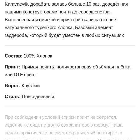
Karavaev®, дорабатывалась больше 10 раз, доведённая
нашими конструкторами почти до совершенства.
Выполненная из мягкой и приятной ткани на основе
натурального турецкого хлопка. Базовый элемент
гардероба, который будет уместен в любых ситуациях
Состав:
100% Хлопок
Принт:
Прямая печать, полиуретановая объёмная плёнка
или DTF принт
Ворот:
Круглый
Стиль:
Повседневный
При соблюдении условий стирки принт не сотрется,
изделие не сядет и долго сохранит свою форму. Наша
печать практически не имеет ограничений по стирке, а