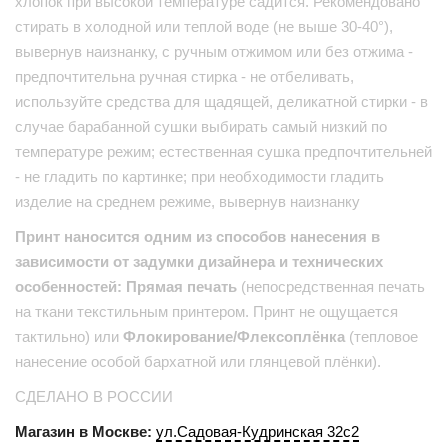
хлопок при высокой температуре садится. Рекомендовано
стирать в холодной или теплой воде (не выше 30-40°),
вывернув наизнанку, с ручным отжимом или без отжима -
предпочтительна ручная стирка - не отбеливать,
используйте средства для щадящей, деликатной стирки - в
случае барабанной сушки выбирать самый низкий по
температуре режим; естественная сушка предпочтительней
- не гладить по картинке; при необходимости гладить
изделие на среднем режиме, вывернув наизнанку
Принт наносится одним из способов нанесения в
зависимости от задумки дизайнера и технических
особенностей: Прямая печать
(непосредственная печать
на ткани текстильным принтером. Принт не ощущается
тактильно) или
Флокирование/Флексоплёнка
(тепловое
нанесение особой бархатной или глянцевой плёнки).
СДЕЛАНО В РОССИИ
Магазин в Москве:
ул.Садовая-Кудринская 32с2