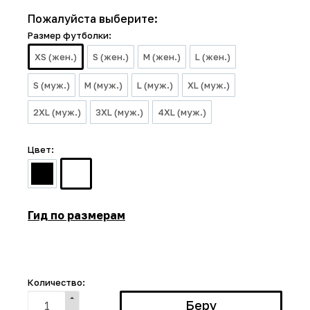
Пожалуйста выберите:
Размер футболки:
XS (жен.)
S (жен.)
M (жен.)
L (жен.)
S (муж.)
M (муж.)
L (муж.)
XL (муж.)
2XL (муж.)
3XL (муж.)
4XL (муж.)
Цвет:
Гид по размерам
Количество: