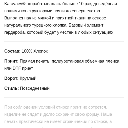
Karavaev®, дорабатывалась больше 10 раз, доведённая
нашими конструкторами почти до совершенства.
Выполненная из мягкой и приятной ткани на основе
натурального турецкого хлопка. Базовый элемент
гардероба, который будет уместен в любых ситуациях
Состав:
100% Хлопок
Принт:
Прямая печать, полиуретановая объёмная плёнка
или DTF принт
Ворот:
Круглый
Стиль:
Повседневный
При соблюдении условий стирки принт не сотрется,
изделие не сядет и долго сохранит свою форму. Наша
печать практически не имеет ограничений по стирке, а