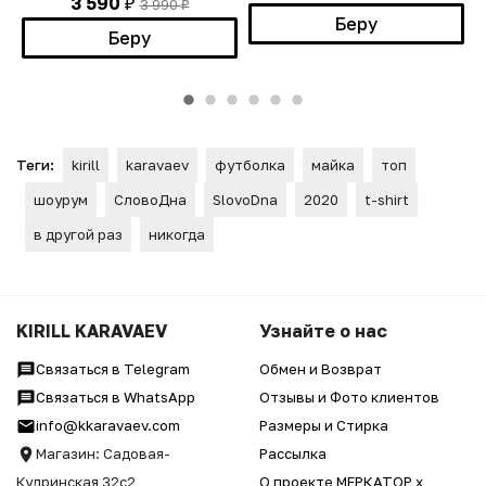
3 590
3 990
₽
₽
Беру
Беру
Теги:
kirill
karavaev
футболка
майка
топ
шоурум
СловоДна
SlovoDna
2020
t-shirt
в другой раз
никогда
KIRILL KARAVAEV
Узнайте о нас
Связаться в Telegram
Обмен и Возврат
Связаться в WhatsApp
Отзывы и Фото клиентов
info@kkaravaev.com
Размеры и Стирка
Магазин: Садовая-
Рассылка
Кудринская 32с2
О проекте МЕРКАТОР x