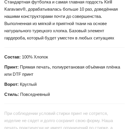
Стандартная футболка и самая главная гордость Kirill
Karavaev®, дорабатывалась больше 10 раз, доведённая
нашими конструкторами почти до совершенства.
Выполненная из мягкой и приятной ткани на основе
натурального турецкого хлопка. Базовый элемент
гардероба, который будет уместен в любых ситуациях
Состав:
100% Хлопок
Принт:
Прямая печать, полиуретановая объёмная плёнка
или DTF принт
Ворот:
Круглый
Стиль:
Повседневный
При соблюдении условий стирки принт не сотрется,
изделие не сядет и долго сохранит свою форму. Наша
печать практически не имеет ограничений по стирке, а