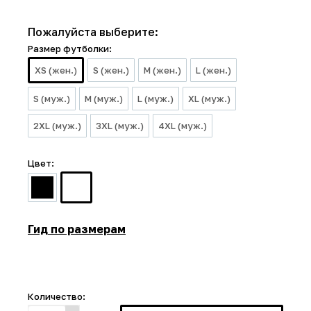
Пожалуйста выберите:
Размер футболки:
XS (жен.)
S (жен.)
M (жен.)
L (жен.)
S (муж.)
M (муж.)
L (муж.)
XL (муж.)
2XL (муж.)
3XL (муж.)
4XL (муж.)
Цвет:
Гид по размерам
Количество: