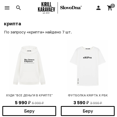
крипта
По запросу «крипта» найдено 7 шт.
ХУДИ "ВСЕ ДЕНЬГИ В КРИПТЕ"
ФУТБОЛКА КRIPТА Х РБК
5 990
3 590
6 990
3 990
₽
₽
₽
₽
Беру
Беру