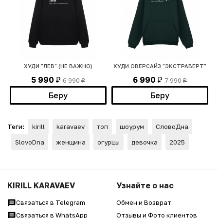
ХУДИ "ЛЕВ" (НЕ ВАЖНО)
ХУДИ ОВЕРСАЙЗ "ЭКСТРАВЕРТ"
5 990
6 990
6 990
7 990
₽
₽
₽
₽
Беру
Беру
Теги:
kirill
karavaev
топ
шоурум
СловоДна
SlovoDna
женщина
огурцы
девочка
2025
KIRILL KARAVAEV
Узнайте о нас
Связаться в Telegram
Обмен и Возврат
Связаться в WhatsApp
Отзывы и Фото клиентов