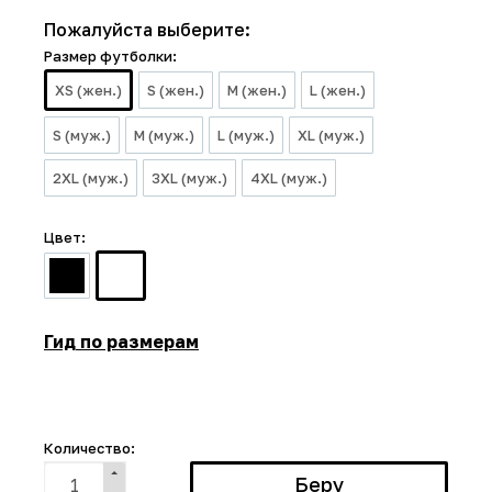
Пожалуйста выберите:
Размер футболки:
XS (жен.)
S (жен.)
M (жен.)
L (жен.)
S (муж.)
M (муж.)
L (муж.)
XL (муж.)
2XL (муж.)
3XL (муж.)
4XL (муж.)
Цвет:
Гид по размерам
Количество: