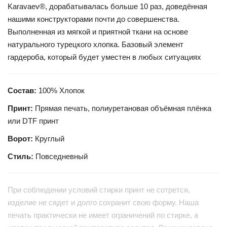
Karavaev®, дорабатывалась больше 10 раз, доведённая
нашими конструкторами почти до совершенства.
Выполненная из мягкой и приятной ткани на основе
натурального турецкого хлопка. Базовый элемент
гардероба, который будет уместен в любых ситуациях
Состав:
100% Хлопок
Принт:
Прямая печать, полиуретановая объёмная плёнка
или DTF принт
Ворот:
Круглый
Стиль:
Повседневный
При соблюдении условий стирки принт не сотрется,
изделие не сядет и долго сохранит свою форму. Наша
печать практически не имеет ограничений по стирке, а