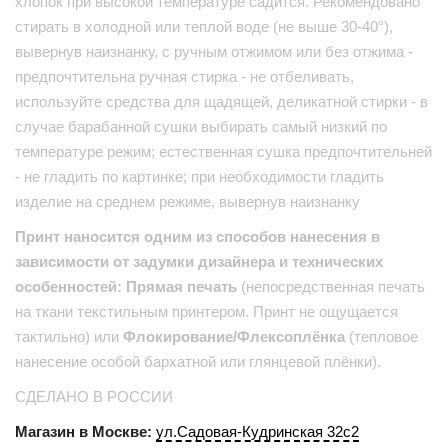
хлопок при высокой температуре садится. Рекомендовано
стирать в холодной или теплой воде (не выше 30-40°),
вывернув наизнанку, с ручным отжимом или без отжима -
предпочтительна ручная стирка - не отбеливать,
используйте средства для щадящей, деликатной стирки - в
случае барабанной сушки выбирать самый низкий по
температуре режим; естественная сушка предпочтительней
- не гладить по картинке; при необходимости гладить
изделие на среднем режиме, вывернув наизнанку
Принт наносится одним из способов нанесения в
зависимости от задумки дизайнера и технических
особенностей: Прямая печать
(непосредственная печать
на ткани текстильным принтером. Принт не ощущается
тактильно) или
Флокирование/Флексоплёнка
(тепловое
нанесение особой бархатной или глянцевой плёнки).
СДЕЛАНО В РОССИИ
Магазин в Москве:
ул.Садовая-Кудринская 32с2