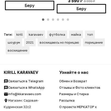
3 590
3 990
₽
₽
Беру
Беру
Теги:
kirill
karavaev
футболка
майка
топ
шоурум
2021
восхищаюсь но порицаю
порицание
восхищение
KIRILL KARAVAEV
Узнайте о нас
Связаться в Telegram
Обмен и Возврат
Связаться в WhatsApp
Отзывы и Фото клиентов
info@kkaravaev.com
Размеры и Стирка
Магазин: Садовая-
Рассылка
Кудринская 32с2
О проекте МЕРКАТОР x