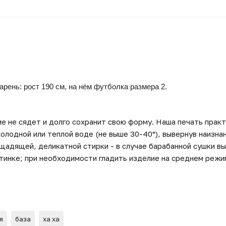
Парень: рост 190 см, на нём футболка размера
2.
е не сядет и долго сохранит свою форму. Наша печать практи
олодной или теплой воде (не выше 30-40°), вывернув наизна
 щадящей, деликатной стирки - в случае барабанной сушки в
тинке; при необходимости гладить изделие на среднем режим
я
база
ха ха