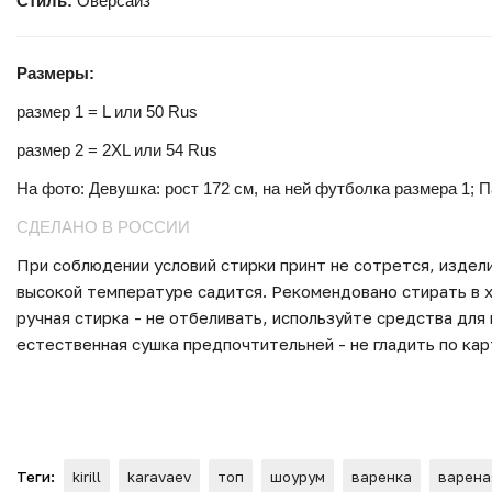
Стиль:
Оверсайз
Размеры:
размер 1 = L или 50 Rus
размер 2 = 2XL или 54 Rus
На фото: Девушка: рост 172 см, на ней футболка размера 1; 
СДЕЛАНО В РОССИИ
При соблюдении условий стирки принт не сотрется, издели
высокой температуре садится. Рекомендовано стирать в х
ручная стирка - не отбеливать, используйте средства для
естественная сушка предпочтительней - не гладить по кар
Теги:
kirill
karavaev
топ
шоурум
варенка
варена