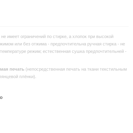
не имеет ограничений по стирке, а хлопок при высокой
жимом или без отжима - предпочтительна ручная стирка - не
 температуре режим; естественная сушка предпочтительней -
ямая печать
(непосредственная печать на ткани текстильным
лянцевой плёнки).
но