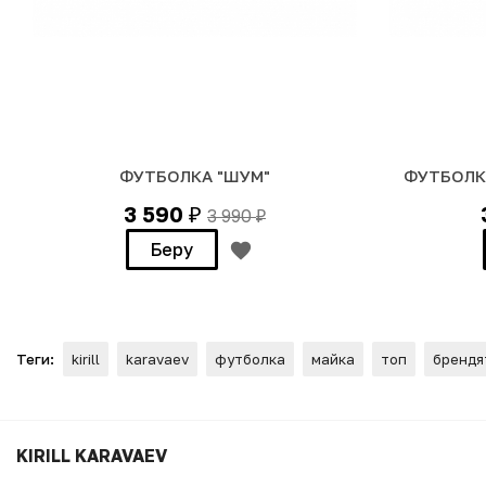
ФУТБОЛКА "ШУМ"
ФУТБОЛКА
3 590
3 990
₽
₽
Беру
Теги:
kirill
karavaev
футболка
майка
топ
брендя
ФУТБОЛКА "ИСПЫТАНИЕ Л
KIRILL KARAVAEV