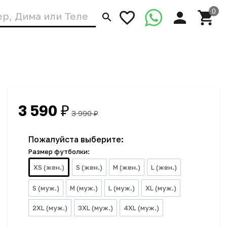
3 590
₽
3 990
₽
Пожалуйста выберите:
Размер футболки:
XS (жен.)
S (жен.)
M (жен.)
L (жен.)
S (муж.)
M (муж.)
L (муж.)
XL (муж.)
2XL (муж.)
3XL (муж.)
4XL (муж.)