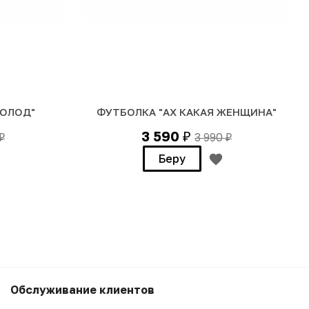
МОЛОД"
ФУТБОЛКА "АХ КАКАЯ ЖЕНЩИНА"
3 590
3 990
₽
₽
₽
Беру
3 990
₽
Беру
Обслуживание клиентов
3 590
₽