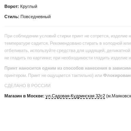
Ворот:
Круглый
Стиль:
Повседневный
При соблюдении условий стирки принт не сотрется, изделие н
температуре садится. Рекомендовано стирать в холодной или 
отбеливать, используйте средства для щадящей, деликатной 
не гладить по картинке; при необходимости гладить изделие 
Принт наносится одним из способов нанесения в зависим
принтером. Принт не ощущается тактильно) или
Флокирован
СДЕЛАНО В РОССИИ
Магазин в Москве:
ул.Садовая-Кудринская 32с2
(м.Маяковск