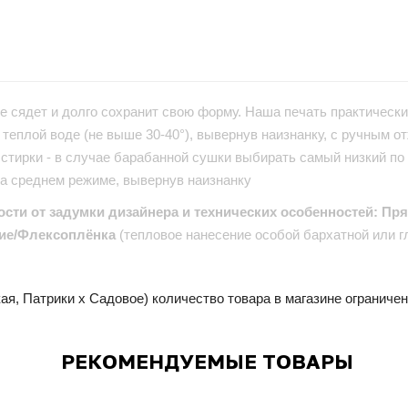
е сядет и долго сохранит свою форму. Наша печать практически 
теплой воде (не выше 30-40°), вывернув наизнанку, с ручным от
стирки - в случае барабанной сушки выбирать самый низкий по
на среднем режиме, вывернув наизнанку
ости от задумки дизайнера и технических особенностей: Пр
ие/Флексоплёнка
(тепловое нанесение особой бархатной или г
ая, Патрики x Садовое) количество товара в магазине ограниче
РЕКОМЕНДУЕМЫЕ ТОВАРЫ