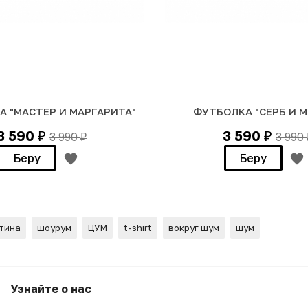
 "МАСТЕР И МАРГАРИТА"
ФУТБОЛКА "СЕРБ И 
3 590
3 590
3 990
3 990
₽
₽
₽
Беру
Беру
тина
шоурум
ЦУМ
t-shirt
вокруг шум
шум
ЮКСОМ"
Узнайте о нас