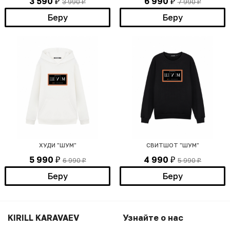
3 590
6 990
3 990
7 990
₽
₽
₽
₽
Беру
Беру
ХУДИ "ШУМ"
СВИТШОТ "ШУМ"
5 990
4 990
6 990
5 990
₽
₽
₽
₽
Беру
Беру
KIRILL KARAVAEV
Узнайте о нас