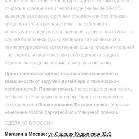
хлопок при высокой температуре садится. Рекомендовано
стирать в холодной или теплой воде (не выше 30-40°),
вывернув наизнанку, с ручным отжимом или без отжима -
предпочтительна ручная стирка - не отбеливать,
используйте средства для щадящей, деликатной стирки - в
случае барабанной сушки выбирать самый низкий по
температуре режим; естественная сушка предпочтительней
- не гладить по картинке; при необходимости гладить
изделие на среднем режиме, вывернув наизнанку
Принт наносится одним из способов нанесения в
зависимости от задумки дизайнера и технических
особенностей: Прямая печать
(непосредственная печать
на ткани текстильным принтером. Принт не ощущается
тактильно) или
Флокирование/Флексоплёнка
(тепловое
нанесение особой бархатной или глянцевой плёнки).
СДЕЛАНО В РОССИИ
Магазин в Москве:
ул.Садовая-Кудринская 32с2