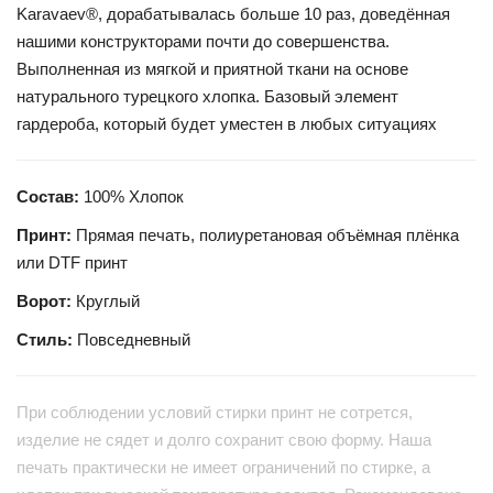
Karavaev®, дорабатывалась больше 10 раз, доведённая
нашими конструкторами почти до совершенства.
Выполненная из мягкой и приятной ткани на основе
натурального турецкого хлопка. Базовый элемент
гардероба, который будет уместен в любых ситуациях
Состав:
100% Хлопок
Принт:
Прямая печать, полиуретановая объёмная плёнка
или DTF принт
Ворот:
Круглый
Стиль:
Повседневный
При соблюдении условий стирки принт не сотрется,
изделие не сядет и долго сохранит свою форму. Наша
печать практически не имеет ограничений по стирке, а