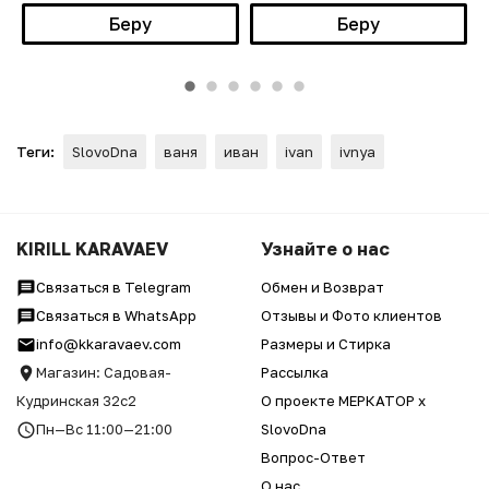
Беру
Беру
Теги:
SlovoDna
ваня
иван
ivan
ivnya
KIRILL KARAVAEV
Узнайте о нас
Связаться в Telegram
Обмен и Возврат
Связаться в WhatsApp
Отзывы и Фото клиентов
info@kkaravaev.com
Размеры и Стирка
Магазин: Садовая-
Рассылка
Кудринская 32с2
О проекте МЕРКАТОР x
Пн—Вс 11:00—21:00
SlovoDna
Вопрос-Ответ
О нас