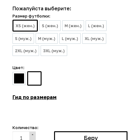
Пожалуйста выберите:
Размер футболки:
XS (жен.)
S (жен.)
M (жен.)
L (жен.)
S (муж.)
M (муж.)
L (муж.)
XL (муж.)
2XL (муж.)
3XL (муж.)
Цвет:
Гид по размерам
Количество: