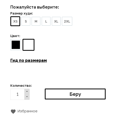
Пожалуйста выберите:
Размер худи:
XS
S
M
L
XL
2XL
Цвет:
Гид по размерам
Количество:
Избранное