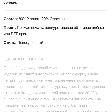
солнце.
Состав:
80% Хлопок, 20% Эластан
Принт
: Прямая печать, полиуретановая объёмная плёнка
или DTF принт
Стиль:
Повседневный
СДЕЛАНО В РОССИИ
При соблюдении условий стирки принт не сотрется,
изделие не сядет и долго сохранит свою форму. Наша
печать практически не имеет ограничений по стирке, а
хлопок при высокой температуре садится. Рекомендовано
стирать в холодной или теплой воде (не выше 30-40°),
вывернув наизнанку, с ручным отжимом или без отжима -
предпочтительна ручная стирка - не отбеливать,
используйте средства для щадящей, деликатной стирки - в