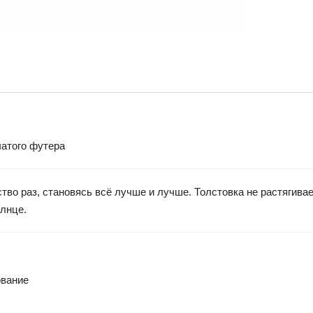
чатого футера
во раз, становясь всё лучше и лучше. Толстовка не растягивае
олнце.
ование