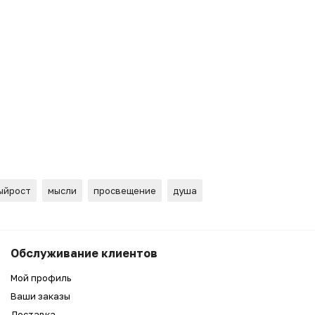
ыйрост
мысли
просвещение
душа
6 990
₽
Беру
Обслуживание клиентов
5 990
₽
Мой профиль
Ваши заказы
Доставка