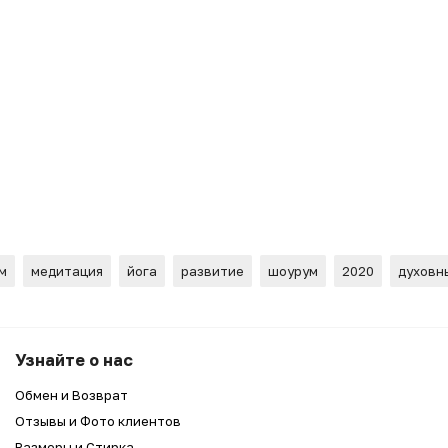
м
медитация
йога
развитие
шоурум
2020
духовн
И"
Узнайте о нас
Обмен и Возврат
Отзывы и Фото клиентов
Размеры и Стирка