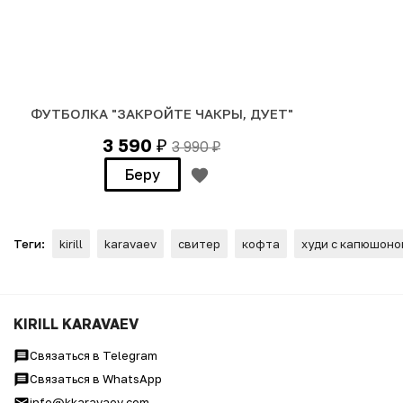
ФУТБОЛКА "ЗАКРОЙТЕ ЧАКРЫ, ДУЕТ"
3 590
3 990
₽
₽
Беру
Теги:
kirill
karavaev
свитер
кофта
худи с капюшоно
ХУДИ "НАДО ДУХОВНО РАСТ
KIRILL KARAVAEV
Связаться в Telegram
Связаться в WhatsApp
info@kkaravaev.com