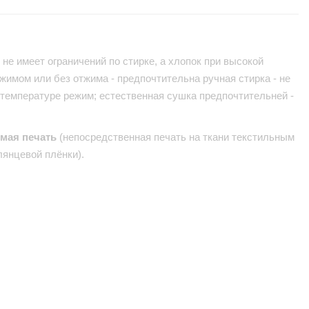
не имеет ограничений по стирке, а хлопок при высокой
жимом или без отжима - предпочтительна ручная стирка - не
 температуре режим; естественная сушка предпочтительней -
ямая печать
(непосредственная печать на ткани текстильным
лянцевой плёнки).