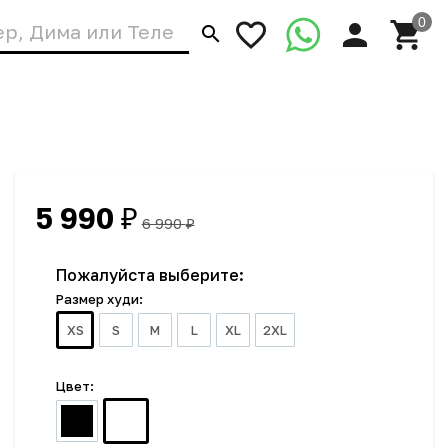
5 990
₽
6 990
₽
Пожалуйста выберите:
Размер худи:
XS
S
M
L
XL
2XL
Цвет: