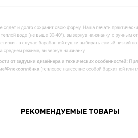
е сядет и долго сохранит свою форму. Наша печать практически 
теплой воде (не выше 30-40°), вывернув наизнанку, с ручным от
стирки - в случае барабанной сушки выбирать самый низкий по
на среднем режиме, вывернув наизнанку
ости от задумки дизайнера и технических особенностей: Пр
ие/Флексоплёнка
(тепловое нанесение особой бархатной или г
РЕКОМЕНДУЕМЫЕ ТОВАРЫ