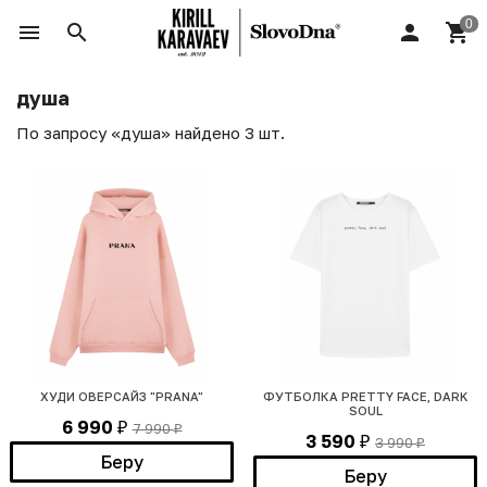
душа
По запросу «душа» найдено 3 шт.
ХУДИ ОВЕРСАЙЗ "PRANA"
ФУТБОЛКА PRETTY FACE, DARK
SOUL
6 990
7 990
₽
₽
3 590
3 990
₽
₽
Беру
Беру