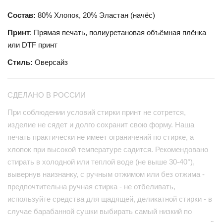
Состав:
80% Хлопок, 20% Эластан (начёс)
Принт
: Прямая печать, полиуретановая объёмная плёнка
или DTF принт
Стиль:
Оверсайз
СДЕЛАНО В РОССИИ
При соблюдении условий стирки принт не сотрется,
изделие не сядет и долго сохранит свою форму. Наша
печать практически не имеет ограничений по стирке, а
хлопок при высокой температуре садится. Рекомендовано
стирать в холодной или теплой воде (не выше 30-40°),
вывернув наизнанку, с ручным отжимом или без отжима -
предпочтительна ручная стирка - не отбеливать,
используйте средства для щадящей, деликатной стирки - в
случае барабанной сушки выбирать самый низкий по