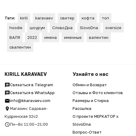
Теги:
kirill
karavaev
свитер
кофта
топ
hoodie
шоурум
СловоДна
SlovoDna
oversize
ВАЛЯ
2022
имена
именные
валентин
свалентин
KIRILL KARAVAEV
Узнайте о нас
Связаться в Telegram
Обмен и Возврат
Связаться в WhatsApp
Отзывы и Фото клиентов
info@kkaravaev.com
Размеры и Стирка
Магазин: Садовая-
Рассылка
Кудринская 32с2
О проекте МЕРКАТОР x
Пн—Вс 11:00—21:00
SlovoDna
Вопрос-Ответ